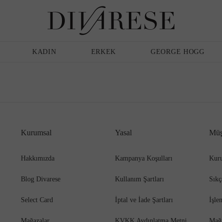
Günlük Ayakkabı
Erkek
Terlik
Bakım Ürünleri
KADIN
ERKEK
GEORGE HOGG
Sandalet
Klasik Ayakkabı
Kurumsal
Yasal
Müş
Babet
Espadril
Hakkımızda
Kampanya Koşulları
Kuru
Blog Divarese
Kullanım Şartları
Sıkç
Terlik
Espadril
Select Card
İptal ve İade Şartları
İşle
Mağazalar
KVKK Aydınlatma Metni
Mağ