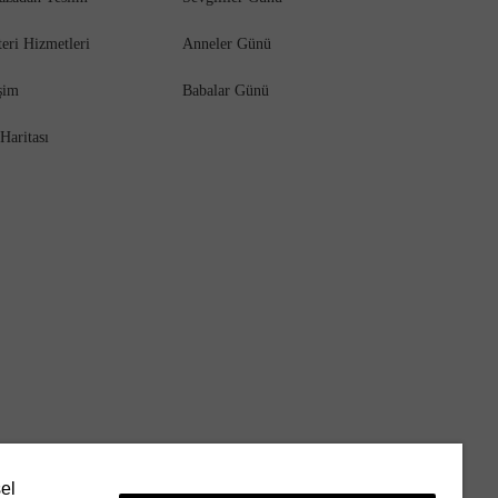
eri Hizmetleri
Anneler Günü
işim
Babalar Günü
 Haritası
sel