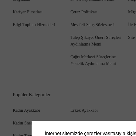
Kariyer Fırsatları
Çerez Politikası
Müşt
Bilgi Toplum Hizmetleri
Mesafeli Satış Sözleşmesi
İlet
Bot
Talep Şikayet Öneri Süreçleri
Site
Aydınlatma Metni
Çağrı Merkezi Süreçlerine
Yönelik Aydınlatma Metni
Popüler Kategoriler
Kadın Ayakkabı
Erkek Ayakkabı
Kadın Sneaker
Erkek Bot
İnternet sitemizde çerezler vasıtasıyla kişi
Kadın Topuklu Ayakkabı
Erkek Cüzdan