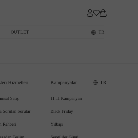
Sneaker
OUTLET
TR
Loafer
teri Hizmetleri
Kampanyalar
TR
Sandalet
msal Satış
11.11 Kampanyası
a Sorulan Sorular
Black Friday
m Rehberi
Yılbaşı
azadan Teslim
Sevgililer Günü