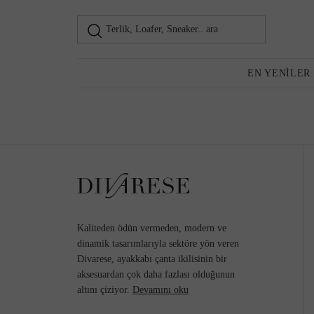
Terlik, Loafer, Sneaker.. ara
Loafer
Kadın
EN YENILER
Günlük Ayakkabı
Topuklu Ayakkabı
Kaliteden ödün vermeden, modern ve
dinamik tasarımlarıyla sektöre yön veren
Divarese, ayakkabı çanta ikilisinin bir
aksesuardan çok daha fazlası olduğunun
Sneaker
altını çiziyor.
Devamını oku