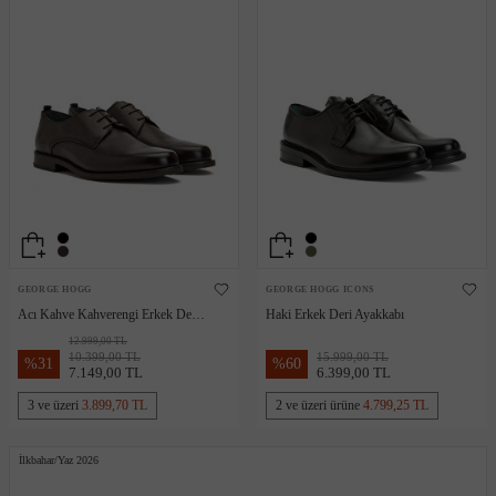
GEORGE HOGG
GEORGE HOGG ICONS
Acı Kahve Kahverengi Erkek Deri
Haki Erkek Deri Ayakkabı
Ayakkabı
12.999,00 TL
10.399,00 TL
15.999,00 TL
%
31
%
60
7.149,00 TL
6.399,00 TL
3 ve üzeri
3.899,70 TL
2 ve üzeri ürüne
4.799,25 TL
İlkbahar/Yaz 2026