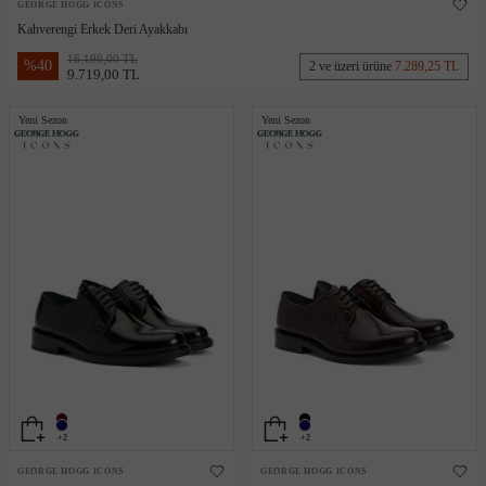
GEORGE HOGG ICONS
Kahverengi Erkek Deri Ayakkabı
16.199,00 TL
%
40
2 ve üzeri ürüne
7.289,25 TL
9.719,00 TL
Yeni Sezon
Yeni Sezon
+2
+2
GEORGE HOGG ICONS
GEORGE HOGG ICONS