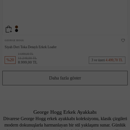
GEORGE HOGG
Siyah Deri Toka Detaylı Erkek Loafer
14.999,00 TL
11.249,00 TL
%
20
3 ve üzeri
4.499,70 TL
8.999,00 TL
Daha fazla göster
George Hogg Erkek Ayakkabı
Divarese George Hogg erkek ayakkabı koleksiyonu, klasik çizgileri
modern dokunuşlarla harmanlayan bir stil yaklaşımı sunar. Günlük