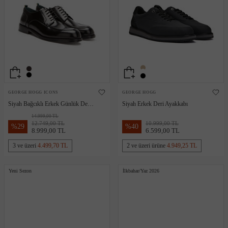
GEORGE HOGG ICONS
GEORGE HOGG
Siyah Bağcıklı Erkek Günlük Deri
Siyah Erkek Deri Ayakkabı
Ayakkabı
14.999,00 TL
12.749,00 TL
10.999,00 TL
%
29
%
40
8.999,00 TL
6.599,00 TL
3 ve üzeri
4.499,70 TL
2 ve üzeri ürüne
4.949,25 TL
Yeni Sezon
İlkbahar/Yaz 2026