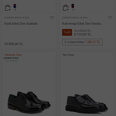
+2
+2
GEORGE HOGG ICONS
GEORGE HOGG ICONS
Siyah Erkek Deri Ayakkabı
Kahverengi Erkek Deri Smokin
Ayakkabısı
16.199,00 TL
%
40
9.719,00 TL
2 ve üzeri ürüne
7.289,25 TL
19.999,00 TL
Tükenmek Üzere
Yeni Sezon