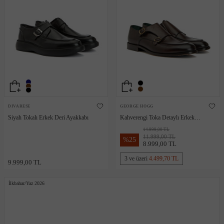
DIVARESE
GEORGE HOGG
Siyah Tokalı Erkek Deri Ayakkabı
Kahverengi Toka Detaylı Erkek
Deri Ayakkabı
14.999,00 TL
11.999,00 TL
%
25
8.999,00 TL
3 ve üzeri
4.499,70 TL
9.999,00 TL
İlkbahar/Yaz 2026