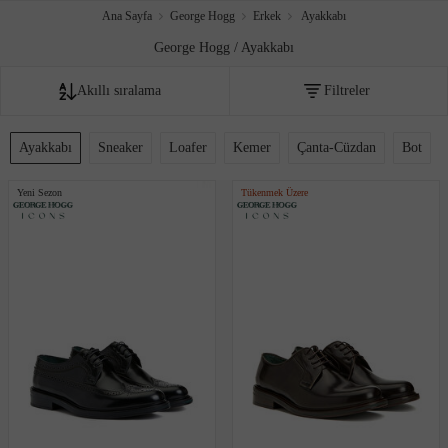
Ana Sayfa
George Hogg
Erkek
Ayakkabı
George Hogg / Ayakkabı
Akıllı sıralama
Filtreler
Fiyata göre artan
Ayakkabı
Sneaker
Loafer
Kemer
Çanta-Cüzdan
Bot
Fiyata göre azalan
Yeni Sezon
Tükenmek Üzere
Editör sıralaması
İndirim oranına göre
Çok satanlar
Akıllı sıralama
Yeni Eklenenler