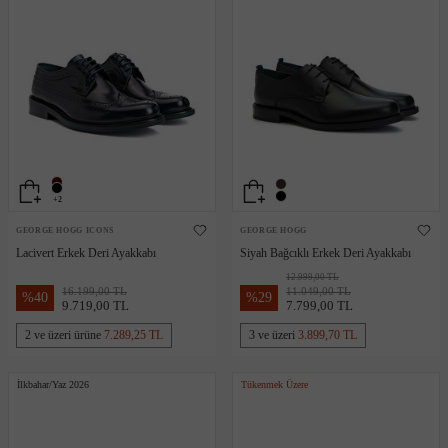
+2
GEORGE HOGG ICONS
GEORGE HOGG
Lacivert Erkek Deri Ayakkabı
Siyah Bağcıklı Erkek Deri Ayakkabı
12.999,00 TL
16.199,00 TL
11.049,00 TL
%
40
%
29
9.719,00 TL
7.799,00 TL
2 ve üzeri ürüne
7.289,25 TL
3 ve üzeri
3.899,70 TL
İlkbahar/Yaz 2026
Tükenmek Üzere