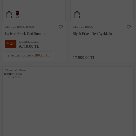
+2
GEORGE HOGG ICONS
GEORGE HOGG
Lacivert Erkek Deri Smokin
Siyah Erkek Deri Ayakkabı
Ayakkabısı
16.199,00 TL
%
40
9.719,00 TL
2 ve üzeri ürüne
7.289,25 TL
17.999,00 TL
Tükenmek Üzere