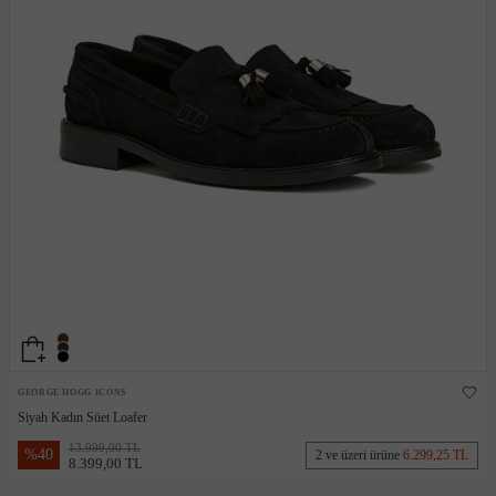
GEORGE HOGG ICONS
Siyah Kadın Süet Loafer
13.999,00 TL
%
40
2 ve üzeri ürüne
6.299,25 TL
8.399,00 TL