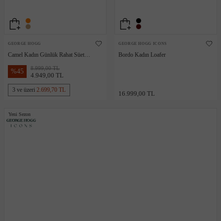
GEORGE HOGG
GEORGE HOGG ICONS
Camel Kadın Günlük Rahat Süet
Bordo Kadın Loafer
Loafer
8.999,00 TL
%
45
4.949,00 TL
3 ve üzeri
2.699,70 TL
16.999,00 TL
Yeni Sezon