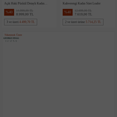
Açık Haki Püskül Detaylı Kadın
Kahverengi Kadın Süet Loafer
Deri Loafer
14.999,00 TL
12.699,00 TL
%
40
%
40
8.999,00 TL
7.619,00 TL
3 ve üzeri
4.499,70 TL
2 ve üzeri ürüne
5.714,25 TL
Tükenmek Üzere