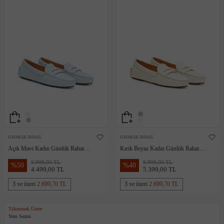
GEORGE HOGG
GEORGE HOGG
Açık Mavi Kadın Günlük Rahat
Kırık Beyaz Kadın Günlük Rahat
Deri Loafer
Deri Loafer
8.999,00 TL
8.999,00 TL
%
50
%
40
4.499,00 TL
5.399,00 TL
3 ve üzeri
2.699,70 TL
3 ve üzeri
2.699,70 TL
Tükenmek Üzere
Yeni Sezon