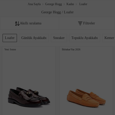
Ana Sayfa
George Hogg
Kadın
Loafer
George Hogg / Loafer
Akıllı sıralama
Filtreler
Fiyata göre artan
Loafer
Günlük Ayakkabı
Sneaker
Topuklu Ayakkabı
Kemer
Fiyata göre azalan
Yeni Sezon
İlkbahar/Yaz 2026
Editör sıralaması
İndirim oranına göre
Çok satanlar
Akıllı sıralama
Yeni Eklenenler