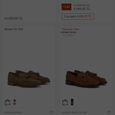
Süet Loafer
Loafer
14.999,00 TL
%
40
8.999,00 TL
3 ve üzeri
4.499,70 TL
16.999,00 TL
İlkbahar/Yaz 2026
Tükenmek Üzere
GEORGE HOGG
GEORGE HOGG ICONS