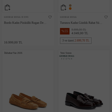
GEORGE HOGG ICONS
GEORGE HOGG
Bordo Kadın Püsküllü Rugan Deri
Turuncu Kadın Günlük Rahat Süet
Loafer
Loafer
8.999,00 TL
%
55
4.049,00 TL
3 ve üzeri
2.699,70 TL
16.999,00 TL
İlkbahar/Yaz 2026
Yeni Sezon