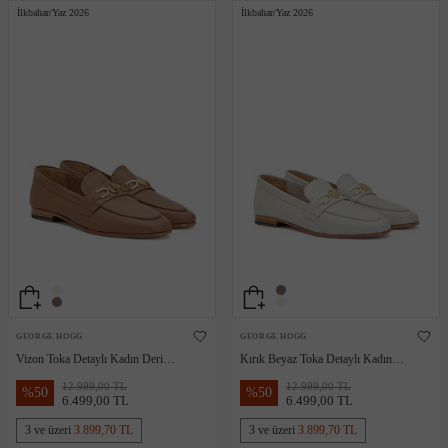
İlkbahar/Yaz 2026
İlkbahar/Yaz 2026
GEORGE HOGG
GEORGE HOGG
Vizon Toka Detaylı Kadın Deri
Kırık Beyaz Toka Detaylı Kadın
Loafer
Deri Loafer
12.999,00 TL
12.999,00 TL
%
50
%
50
6.499,00 TL
6.499,00 TL
3 ve üzeri
3.899,70 TL
3 ve üzeri
3.899,70 TL