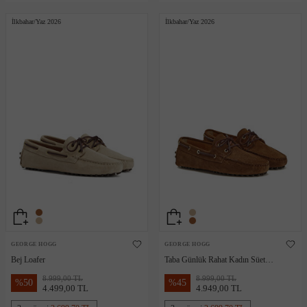
İlkbahar/Yaz 2026
İlkbahar/Yaz 2026
GEORGE HOGG
GEORGE HOGG
Bej Loafer
Taba Günlük Rahat Kadın Süet
Loafer
8.999,00 TL
8.999,00 TL
%
50
%
45
4.499,00 TL
4.949,00 TL