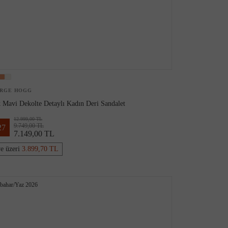
RGE HOGG
 Mavi Dekolte Detaylı Kadın Deri Sandalet
12.999,00 TL
9.749,00 TL
27
7.149,00 TL
ve üzeri
3.899,70 TL
kbahar/Yaz 2026