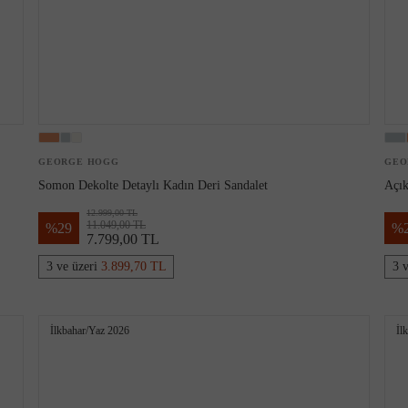
GEORGE HOGG
GEO
Somon Dekolte Detaylı Kadın Deri Sandalet
Açık
12.999,00 TL
11.049,00 TL
%
29
%
7.799,00 TL
3 ve üzeri
3.899,70 TL
3 
İlkbahar/Yaz 2026
İl