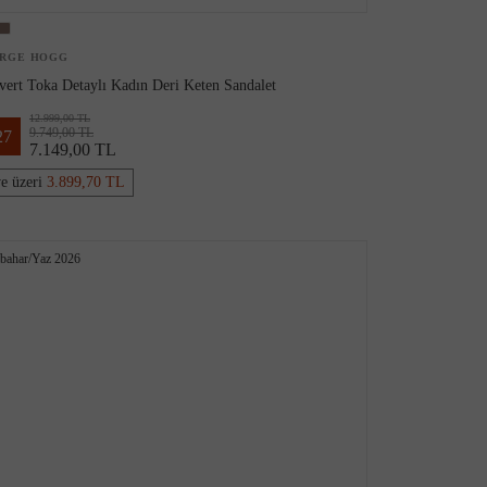
RGE HOGG
vert Toka Detaylı Kadın Deri Keten Sandalet
12.999,00 TL
9.749,00 TL
27
7.149,00 TL
ve üzeri
3.899,70 TL
kbahar/Yaz 2026