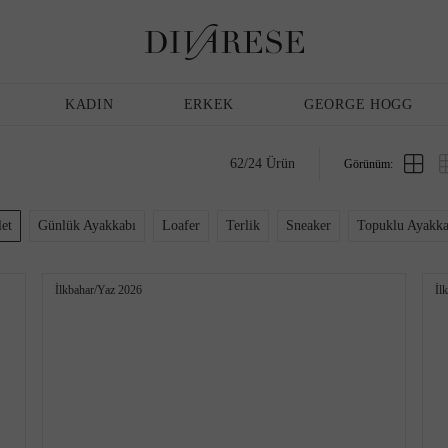
Günlük Ayakkabı
Erkek
Terlik
Bakım Ürünleri
KADIN
ERKEK
GEORGE HOGG
62
/
24
Ürün
Görünüm:
Sandalet
Klasik Ayakkabı
et
Günlük Ayakkabı
Loafer
Terlik
Sneaker
Topuklu Ayakka
İlkbahar/Yaz 2026
İl
Babet
Espadril
Terlik
Espadril