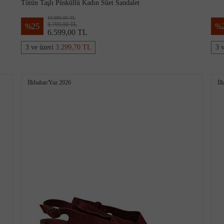
Tütün Taşlı Püsküllü Kadın Süet Sandalet
10.999,00 TL
8.799,00 TL
%
25
%
6.599,00 TL
3 ve üzeri
3.299,70 TL
3 
İlkbahar/Yaz 2026
İl