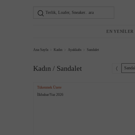
Terlik, Loafer, Sneaker.. ara
Loafer
Kadın
EN YENILER
Ana Sayfa
Kadın
Ayakkabı
Sandalet
Günlük Ayakkabı
Kadın / Sandalet
Sandal
Tükenmek Üzere
İlkbahar/Yaz 2026
Topuklu Ayakkabı
Sneaker