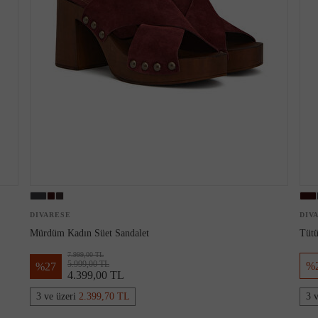
DIVARESE
DIV
Mürdüm Kadın Süet Sandalet
Tütü
7.999,00 TL
5.999,00 TL
%
%
27
4.399,00 TL
3 ve üzeri
2.399,70 TL
3 