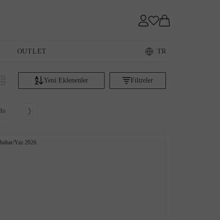
Sneaker
OUTLET
TR
Yeni Eklenenler
Filtreler
Loafer
Fiyata göre artan
bı
Babet
Espadril
Çizme
Bot
Fiyata göre azalan
Editör sıralaması
kbahar/Yaz 2026
Sandalet
İndirim oranına göre
Çok satanlar
Akıllı sıralama
Yeni Eklenenler