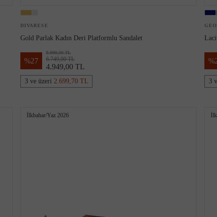
DIVARESE
GEO
Gold Parlak Kadın Deri Platformlu Sandalet
Laci
8.999,00 TL
6.749,00 TL
%
27
%
4.949,00 TL
3 ve üzeri
2.699,70 TL
3 
İlkbahar/Yaz 2026
İl