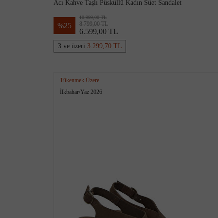
Acı Kahve Taşlı Püsküllü Kadın Süet Sandalet
10.999,00 TL
8.799,00 TL
%
25
6.599,00 TL
3 ve üzeri
3.299,70 TL
Tükenmek Üzere
İlkbahar/Yaz 2026