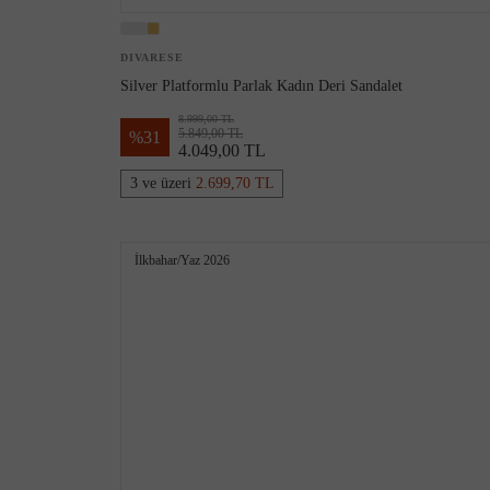
DIVARESE
Silver Platformlu Parlak Kadın Deri Sandalet
8.999,00 TL
5.849,00 TL
%
31
4.049,00 TL
3 ve üzeri
2.699,70 TL
İlkbahar/Yaz 2026