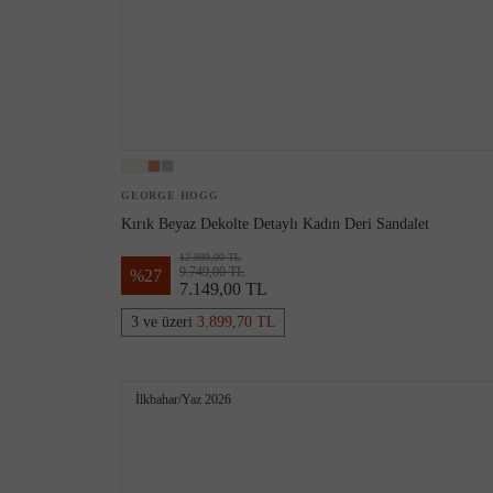
GEORGE HOGG
Kırık Beyaz Dekolte Detaylı Kadın Deri Sandalet
12.999,00 TL
9.749,00 TL
%
27
7.149,00 TL
3 ve üzeri
3.899,70 TL
İlkbahar/Yaz 2026