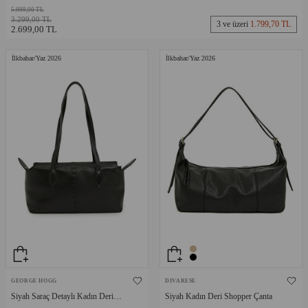
5.999,00 TL
3.299,00 TL
3 ve üzeri
1.799,70 TL
2.699,00 TL
İlkbahar/Yaz 2026
İlkbahar/Yaz 2026
GEORGE HOGG
DIVARESE
Siyah Saraç Detaylı Kadın Deri
Siyah Kadın Deri Shopper Çanta