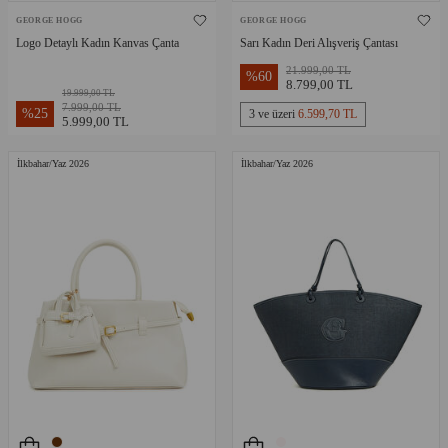
GEORGE HOGG
GEORGE HOGG
Logo Detaylı Kadın Kanvas Çanta
Sarı Kadın Deri Alışveriş Çantası
21.999,00 TL
%
60
8.799,00 TL
19.999,00 TL
7.999,00 TL
%
25
3 ve üzeri
6.599,70 TL
5.999,00 TL
İlkbahar/Yaz 2026
İlkbahar/Yaz 2026