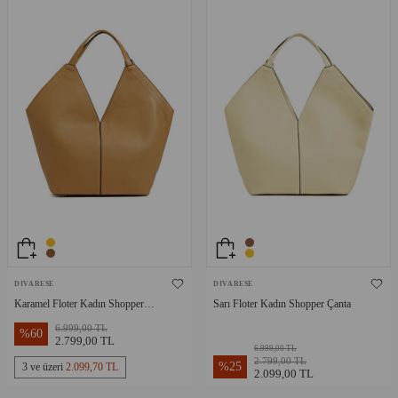
DIVARESE
DIVARESE
Karamel Floter Kadın Shopper
Sarı Floter Kadın Shopper Çanta
Çanta
6.999,00 TL
%
60
2.799,00 TL
6.999,00 TL
2.799,00 TL
%
25
3 ve üzeri
2.099,70 TL
2.099,00 TL