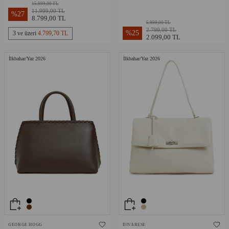
Çanta
15.999,00 TL
11.999,00 TL
%
27
8.799,00 TL
6.999,00 TL
2.799,00 TL
%
25
3 ve üzeri
4.799,70 TL
2.099,00 TL
İlkbahar/Yaz 2026
İlkbahar/Yaz 2026
GEORGE HOGG
DIVARESE