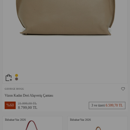
GEORGE HOGG
Vizon Kadın Deri Alışveriş Çantası
21.999,00 TL
%
60
3 ve üzeri
6.599,70 TL
8.799,00 TL
İlkbahar/Yaz 2026
İlkbahar/Yaz 2026