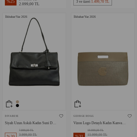
%
25
3 ve üzeri
1.499,70 TL
2.099,00 TL
İlkbahar/Yaz 2026
İlkbahar/Yaz 2026
DIVARESE
GEORGE HOGG
Siyah Uzun Askılı Kadın Suni Deri
Vizon Logo Detaylı Kadın Kanvas
Çanta
Çanta
7.999,00 TL
19.999,00 TL
3.999,00 TL
15.999,00 TL
%
20
%
31