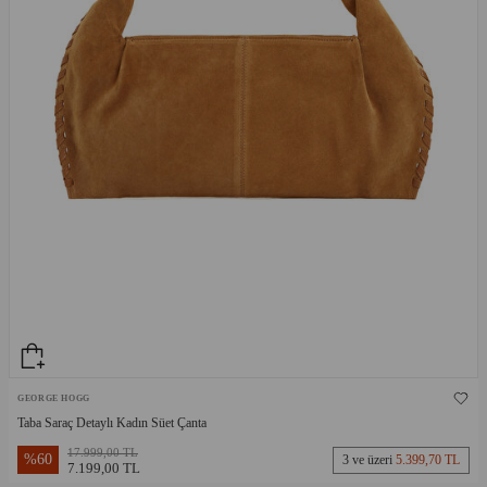
GEORGE HOGG
Taba Saraç Detaylı Kadın Süet Çanta
17.999,00 TL
%
60
3 ve üzeri
5.399,70 TL
7.199,00 TL