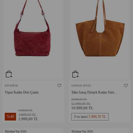
DIVARESE
GEORGE HOGG
Vişne Kadın Deri Çanta
Taba Saraç Detaylı Kadın Süet
Çanta
19.999,00 TL
12.999,00 TL
10.999,00 TL
9.999,00 TL
4.999,00 TL
%
40
3 ve üzeri
5.999,70 TL
2.999,00 TL
İlkbahar/Yaz 2026
İlkbahar/Yaz 2026