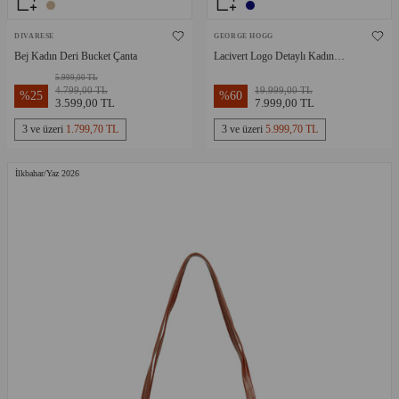
DIVARESE
GEORGE HOGG
Bej Kadın Deri Bucket Çanta
Lacivert Logo Detaylı Kadın
Kanvas Çanta
5.999,00 TL
4.799,00 TL
19.999,00 TL
%
25
%
60
3.599,00 TL
7.999,00 TL
3 ve üzeri
1.799,70 TL
3 ve üzeri
5.999,70 TL
İlkbahar/Yaz 2026