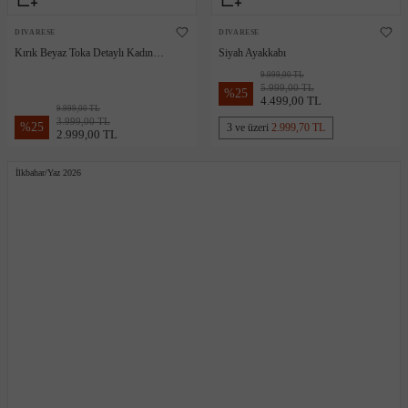
DIVARESE
DIVARESE
Kırık Beyaz Toka Detaylı Kadın
Siyah Ayakkabı
Deri Sandalet
9.999,00 TL
5.999,00 TL
%
25
4.499,00 TL
9.999,00 TL
3.999,00 TL
%
25
3 ve üzeri
2.999,70 TL
2.999,00 TL
İlkbahar/Yaz 2026