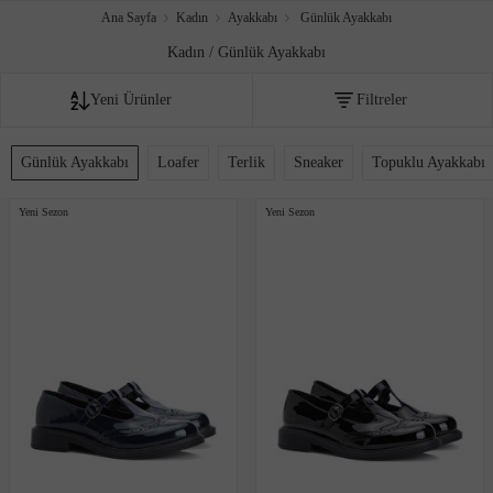
Ana Sayfa
Kadın
Ayakkabı
Günlük Ayakkabı
Kadın / Günlük Ayakkabı
Yeni Ürünler
Filtreler
Fiyata göre artan
Günlük Ayakkabı
Loafer
Terlik
Sneaker
Topuklu Ayakkabı
Fiyata göre azalan
Yeni Sezon
Yeni Sezon
Editör sıralaması
İndirim oranına göre
Çok satanlar
Akıllı sıralama
Yeni Eklenenler