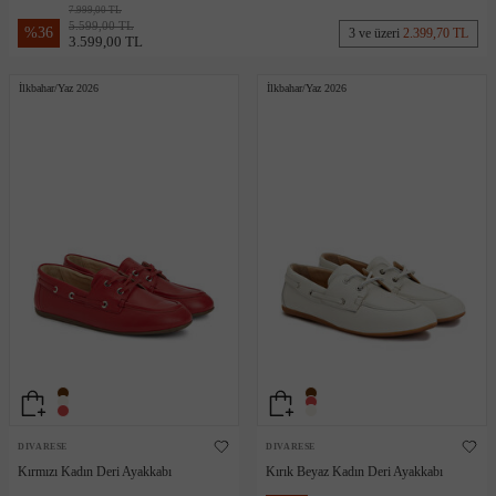
7.999,00 TL
5.599,00 TL
%
36
3 ve üzeri
2.399,70 TL
3.599,00 TL
İlkbahar/Yaz 2026
İlkbahar/Yaz 2026
DIVARESE
DIVARESE
Kırmızı Kadın Deri Ayakkabı
Kırık Beyaz Kadın Deri Ayakkabı