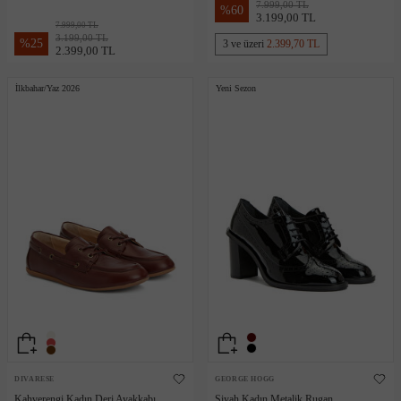
7.999,00 TL
%
60
3.199,00 TL
7.999,00 TL
3.199,00 TL
%
25
3 ve üzeri
2.399,70 TL
2.399,00 TL
İlkbahar/Yaz 2026
Yeni Sezon
DIVARESE
GEORGE HOGG
Kahverengi Kadın Deri Ayakkabı
Siyah Kadın Metalik Rugan