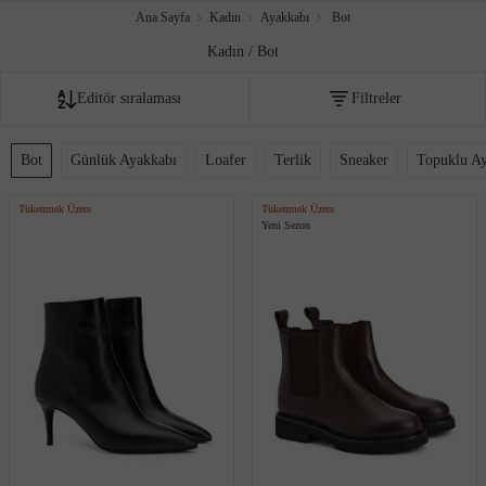
Ana Sayfa
Kadın
Ayakkabı
Bot
Kadın / Bot
Editör sıralaması
Filtreler
Fiyata göre artan
Bot
Günlük Ayakkabı
Loafer
Terlik
Sneaker
Topuklu A
Fiyata göre azalan
Tükenmek Üzere
Tükenmek Üzere
Yeni Sezon
Editör sıralaması
İndirim oranına göre
Çok satanlar
Akıllı sıralama
Yeni Eklenenler