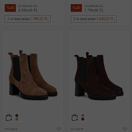
Bot
15.999,00 TL
12.999,00 TL
%
40
%
40
9.599,00 TL
7.799,00 TL
2 ve üzeri ürüne
7.199,25 TL
2 ve üzeri ürüne
5.849,25 TL
DIVARESE
DIVARESE