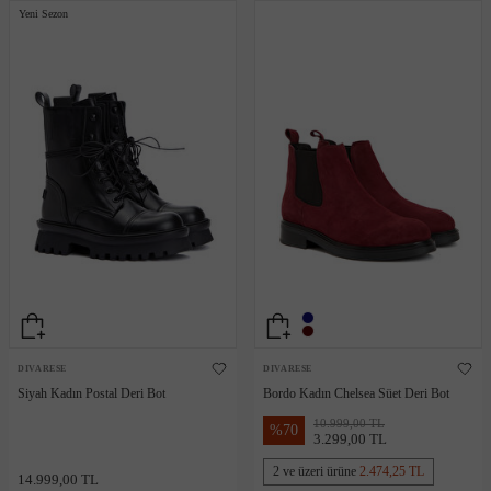
Yeni Sezon
DIVARESE
DIVARESE
Siyah Kadın Postal Deri Bot
Bordo Kadın Chelsea Süet Deri Bot
10.999,00 TL
%
70
3.299,00 TL
2 ve üzeri ürüne
2.474,25 TL
14.999,00 TL