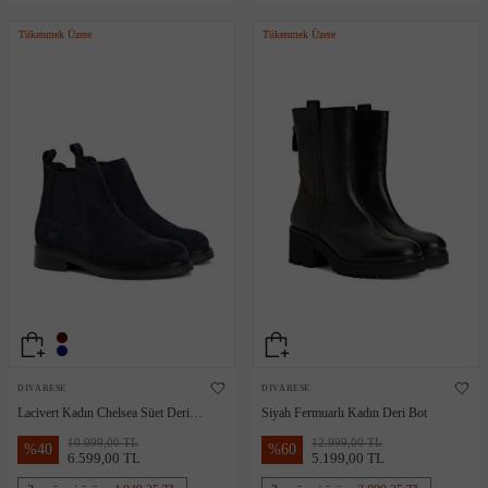
Tükenmek Üzere
Tükenmek Üzere
DIVARESE
DIVARESE
Lacivert Kadın Chelsea Süet Deri
Siyah Fermuarlı Kadın Deri Bot
Bot
10.999,00 TL
12.999,00 TL
%
40
%
60
6.599,00 TL
5.199,00 TL