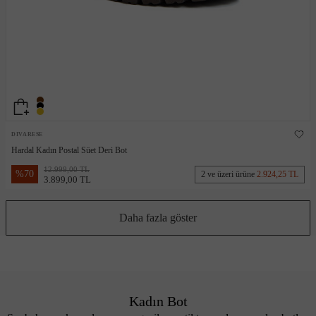
DIVARESE
Hardal Kadın Postal Süet Deri Bot
12.999,00 TL
%
70
2 ve üzeri ürüne
2.924,25 TL
3.899,00 TL
Daha fazla göster
Kadın Bot