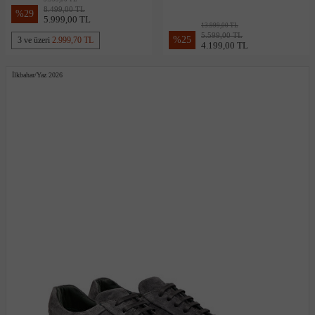
8.499,00 TL
%
29
5.999,00 TL
13.999,00 TL
5.599,00 TL
%
25
3 ve üzeri
2.999,70 TL
4.199,00 TL
İlkbahar/Yaz 2026