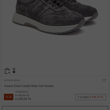
GEORGE HOGG
Antrasit Erkek Günlük Rahat Süet Sneaker
13.999,00 TL
9.799,00 TL
%
36
3 ve üzeri
4.199,70 TL
6.299,00 TL