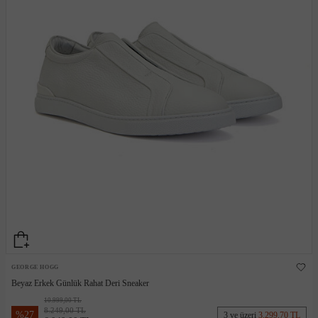
GEORGE HOGG
Beyaz Erkek Günlük Rahat Deri Sneaker
10.999,00 TL
8.249,00 TL
%
27
3 ve üzeri
3.299,70 TL