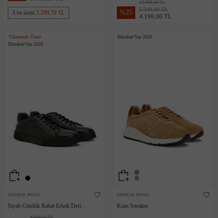
13.999,00 TL
5.599,00 TL
%
25
3 ve üzeri
3.299,70 TL
4.199,00 TL
Tükenmek Üzere
İlkbahar/Yaz 2026
İlkbahar/Yaz 2026
GEORGE HOGG
GEORGE HOGG
Siyah Günlük Rahat Erkek Deri
Kum Sneaker
Sneaker
9.999,00 TL