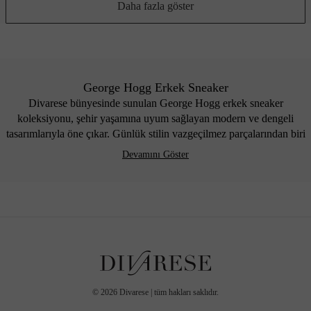
Daha fazla göster
George Hogg Erkek Sneaker
Divarese bünyesinde sunulan George Hogg erkek sneaker
koleksiyonu, şehir yaşamına uyum sağlayan modern ve dengeli
tasarımlarıyla öne çıkar. Günlük stilin vazgeçilmez parçalarından biri
haline gelen erkek sneaker ayakkabı seçenekleri, konfor ve estetik
Devamını Göster
beklentileri bir arada karşılar. Sade çizgilerden daha güçlü detaylara
kadar uzanan tasarım çeşitliliği, farklı stil ihtiyaçlarına uyum sağlar.
George Hogg sneaker modelleri, günlük kullanıma uygun
yapılarıyla dikkat çekerken aynı zamanda modern stil anlayışını
yansıtır. Sneaker erkek spor ayakkabı alternatifleri; farklı taban
yapıları, materyaller ve renk seçenekleriyle geniş bir kullanım alanı
sunar. Koleksiyonun tamamını incelemek isteyenler için
george
hogg erkek ayakkabı
seçenekleri de farklı kategorilerde alternatifler
sunar.
©
2026
Divarese | tüm hakları saklıdır.
George Hogg Erkek Sneaker Modelleri ve Fiyatları