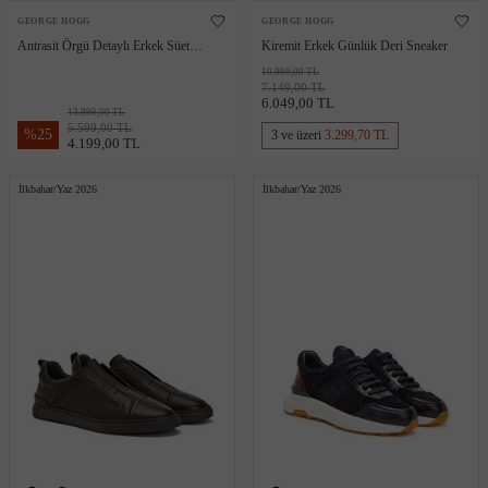
GEORGE HOGG
GEORGE HOGG
Antrasit Örgü Detaylı Erkek Süet
Kiremit Erkek Günlük Deri Sneaker
Sneaker
10.999,00 TL
7.149,00 TL
6.049,00 TL
13.999,00 TL
5.599,00 TL
%
25
3 ve üzeri
3.299,70 TL
4.199,00 TL
İlkbahar/Yaz 2026
İlkbahar/Yaz 2026