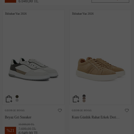
6.049,00 TL
İlkbahar/Yaz 2026
İlkbahar/Yaz 2026
GEORGE HOGG
GEORGE HOGG
Beyaz Gri Sneaker
Kum Günlük Rahat Erkek Deri
Sneaker
10.999,00 TL
7.699,00 TL
%
21
6.049,00 TL