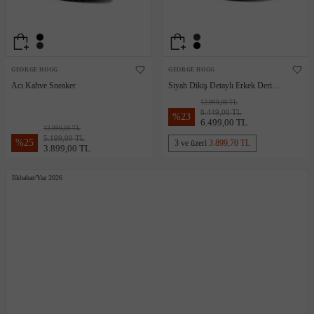
GEORGE HOGG
GEORGE HOGG
Acı Kahve Sneaker
Siyah Dikiş Detaylı Erkek Deri
Sneaker
12.999,00 TL
8.449,00 TL
%
23
6.499,00 TL
12.999,00 TL
5.199,00 TL
%
25
3 ve üzeri
3.899,70 TL
3.899,00 TL
İlkbahar/Yaz 2026