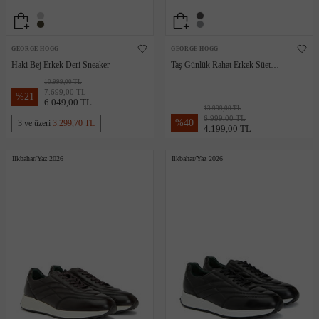
GEORGE HOGG
GEORGE HOGG
Haki Bej Erkek Deri Sneaker
Taş Günlük Rahat Erkek Süet
Sneaker
10.999,00 TL
7.699,00 TL
%
21
6.049,00 TL
13.999,00 TL
6.999,00 TL
%
40
3 ve üzeri
3.299,70 TL
4.199,00 TL
İlkbahar/Yaz 2026
İlkbahar/Yaz 2026