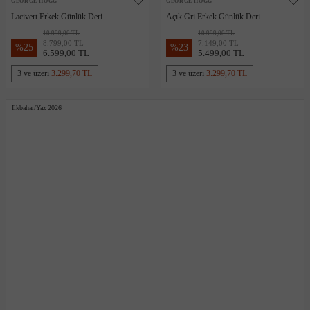
GEORGE HOGG
GEORGE HOGG
Lacivert Erkek Günlük Deri
Açık Gri Erkek Günlük Deri
Sneaker
Sneaker
10.999,00 TL
10.999,00 TL
8.799,00 TL
7.149,00 TL
%
25
%
23
6.599,00 TL
5.499,00 TL
3 ve üzeri
3.299,70 TL
3 ve üzeri
3.299,70 TL
İlkbahar/Yaz 2026