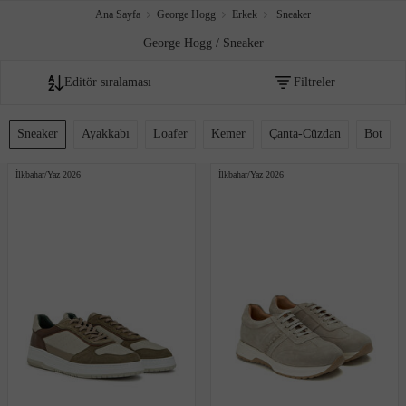
Ana Sayfa
George Hogg
Erkek
Sneaker
George Hogg / Sneaker
Editör sıralaması
Filtreler
Fiyata göre artan
Sneaker
Ayakkabı
Loafer
Kemer
Çanta-Cüzdan
Bot
Fiyata göre azalan
İlkbahar/Yaz 2026
İlkbahar/Yaz 2026
Editör sıralaması
İndirim oranına göre
Çok satanlar
Akıllı sıralama
Yeni Eklenenler