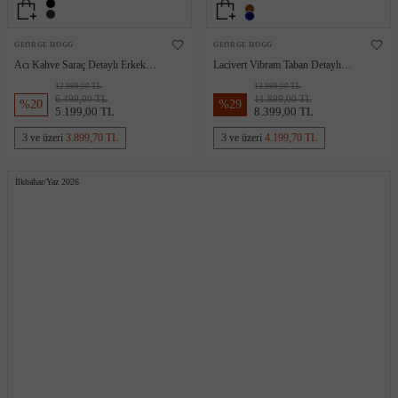
GEORGE HOGG
GEORGE HOGG
Acı Kahve Saraç Detaylı Erkek
Lacivert Vibram Taban Detaylı
Deri Sneaker
Erkek Deri Sneaker
12.999,00 TL
13.999,00 TL
6.499,00 TL
11.899,00 TL
%
20
%
29
5.199,00 TL
8.399,00 TL
3 ve üzeri
3.899,70 TL
3 ve üzeri
4.199,70 TL
İlkbahar/Yaz 2026