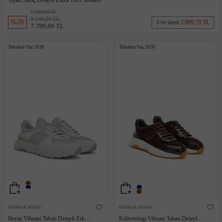
Siyah Saraç Detaylı Erkek Deri Sneaker
12.999,00 TL
9.749,00 TL
%
20
3 ve üzeri
3.899,70 TL
7.799,00 TL
İlkbahar/Yaz 2026
İlkbahar/Yaz 2026
GEORGE HOGG
GEORGE HOGG
Beyaz Vibram Taban Detaylı Erkek
Kahverengi Vibram Taban Detaylı