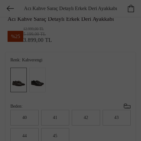
Acı Kahve Saraç Detaylı Erkek Deri Ayakkabı
GEORGE HOGG SMART
Acı Kahve Saraç Detaylı Erkek Deri Ayakkabı
12.999,00 TL
5.199,00 TL
%
25
3.899,00 TL
Renk:
Kahverengi
Beden:
40
41
42
43
44
45