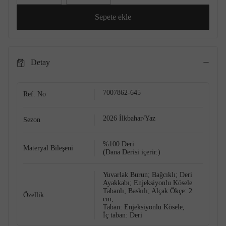
Sepete ekle
Detay
7007862-645
Ref. No
2026 İlkbahar/Yaz
Sezon
%100 Deri
Materyal Bileşeni
(Dana Derisi içerir.)
Yuvarlak Burun; Bağcıklı; Deri
Ayakkabı; Enjeksiyonlu Kösele
Tabanlı; Baskılı; Alçak Ökçe: 2
Özellik
cm,
Taban: Enjeksiyonlu Kösele,
İç taban: Deri