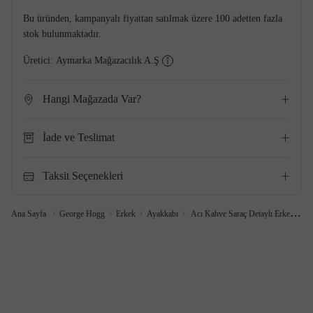
Bu üründen, kampanyalı fiyattan satılmak üzere 100 adetten fazla
stok bulunmaktadır.
Üretici:
Aymarka Mağazacılık A.Ş
Hangi Mağazada Var?
İade ve Teslimat
Taksit Seçenekleri
Ana Sayfa
George Hogg
Erkek
Ayakkabı
Acı Kahve Saraç Detaylı Erkek Deri Ayakkabı