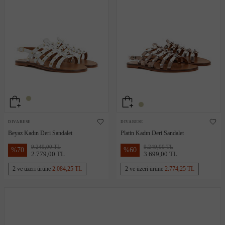
DIVARESE
DIVARESE
Beyaz Kadın Deri Sandalet
Platin Kadın Deri Sandalet
9.249,00 TL
9.249,00 TL
%
70
%
60
2.779,00 TL
3.699,00 TL
2 ve üzeri ürüne
2.084,25 TL
2 ve üzeri ürüne
2.774,25 TL