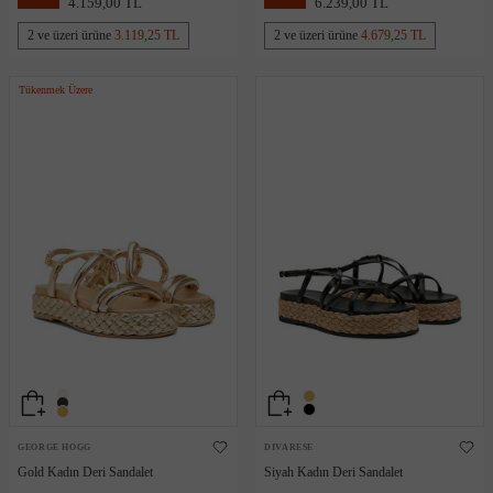
4.159,00 TL
6.239,00 TL
2 ve üzeri ürüne
3.119,25 TL
2 ve üzeri ürüne
4.679,25 TL
Tükenmek Üzere
GEORGE HOGG
DIVARESE
Gold Kadın Deri Sandalet
Siyah Kadın Deri Sandalet