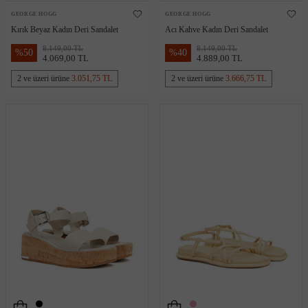
GEORGE HOGG
GEORGE HOGG
Kırık Beyaz Kadın Deri Sandalet
Acı Kahve Kadın Deri Sandalet
8.149,00 TL
8.149,00 TL
%
50
%
40
4.069,00 TL
4.889,00 TL
2 ve üzeri ürüne
3.051,75 TL
2 ve üzeri ürüne
3.666,75 TL