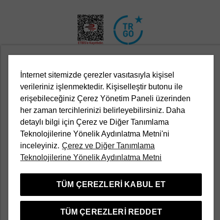
İnternet sitemizde çerezler vasıtasıyla kişisel
Kurumsal
verileriniz işlenmektedir. Kişiselleştir butonu ile
erişebileceğiniz Çerez Yönetim Paneli üzerinden
Yasal
her zaman tercihlerinizi belirleyebilirsiniz. Daha
detaylı bilgi için Çerez ve Diğer Tanımlama
Müşteri Hizmetleri
Teknolojilerine Yönelik Aydınlatma Metni'ni
inceleyiniz.
Çerez ve Diğer Tanımlama
Teknolojilerine Yönelik Aydınlatma Metni
Kampanyalar
TÜM ÇEREZLERI KABUL ET
Popüler Kategoriler
TÜM ÇEREZLERI REDDET
Türkçe