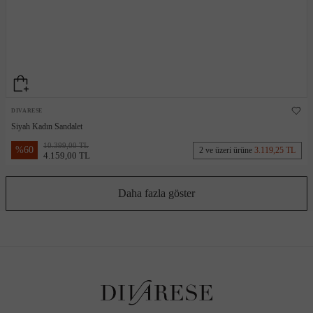
DIVARESE
Siyah Kadın Sandalet
10.399,00 TL
%
60
2 ve üzeri ürüne
3.119,25 TL
4.159,00 TL
Daha fazla göster