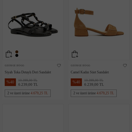
GEORGE HOGG
GEORGE HOGG
Siyah Toka Detaylı Deri Sandalet
Camel Kadın Süet Sandalet
10.399,00 TL
10.399,00 TL
%
40
%
40
6.239,00 TL
6.239,00 TL
2 ve üzeri ürüne
4.679,25 TL
2 ve üzeri ürüne
4.679,25 TL