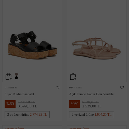
DIVARESE
DIVARESE
Siyah Kadın Sandalet
Açık Pembe Kadın Deri Sandalet
9.249,00 TL
6.349,00 TL
%
60
%
60
3.699,00 TL
2.539,00 TL
2 ve üzeri ürüne
2.774,25 TL
2 ve üzeri ürüne
1.904,25 TL
Tükenmek Üzere
Tükenmek Üzere