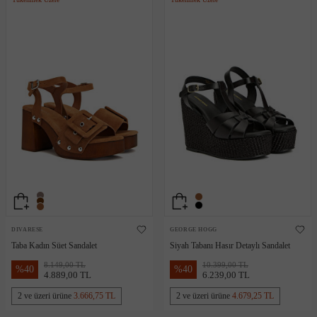
DIVARESE
GEORGE HOGG
Taba Kadın Süet Sandalet
Siyah Tabanı Hasır Detaylı Sandalet
8.149,00 TL
10.399,00 TL
%
40
%
40
4.889,00 TL
6.239,00 TL
2 ve üzeri ürüne
3.666,75 TL
2 ve üzeri ürüne
4.679,25 TL