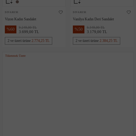
DIVARESE
DIVARESE
Vizon Kadın Sandalet
Vanilya Kadın Deri Sandalet
9.249,00 TL
6.349,00 TL
%
60
%
50
3.699,00 TL
3.179,00 TL
2 ve üzeri ürüne
2.774,25 TL
2 ve üzeri ürüne
2.384,25 TL
Tükenmek Üzere