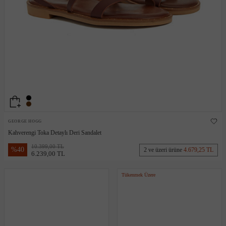
GEORGE HOGG
Kahverengi Toka Detaylı Deri Sandalet
10.399,00 TL
%
40
2 ve üzeri ürüne
4.679,25 TL
6.239,00 TL
Tükenmek Üzere