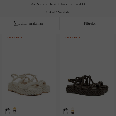
Ana Sayfa
Outlet
Kadın
Sandalet
Outlet / Sandalet
Editör sıralaması
Filtreler
Fiyata göre artan
Tükenmek Üzere
Tükenmek Üzere
Fiyata göre azalan
Editör sıralaması
İndirim oranına göre
Çok satanlar
Akıllı sıralama
Yeni Eklenenler