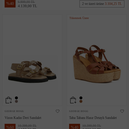
6.899,00 TL
%
40
2 ve üzeri ürüne
3.104,25 TL
4.139,00 TL
Tükenmek Üzere
GEORGE HOGG
GEORGE HOGG
Vizon Kadın Deri Sandalet
Taba Tabanı Hasır Detaylı Sandalet
10.399,00 TL
10.399,00 TL
%
60
%
40