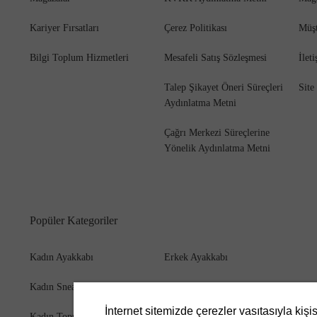
Kariyer Fırsatları
Çerez Politikası
Müşt
Bilgi Toplum Hizmetleri
Mesafeli Satış Sözleşmesi
İlet
Bot
Talep Şikayet Öneri Süreçleri
Site
Aydınlatma Metni
Çağrı Merkezi Süreçlerine
Yönelik Aydınlatma Metni
Popüler Kategoriler
Kadın Ayakkabı
Erkek Ayakkabı
Kadın Sneaker
Erkek Bot
İnternet sitemizde çerezler vasıtasıyla kişi
Kadın Topuklu Ayakkabı
Erkek Cüzdan