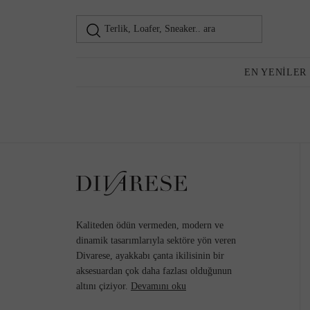
Terlik, Loafer, Sneaker.. ara
Loafer
Kadın
EN YENILER
Günlük Ayakkabı
Topuklu Ayakkabı
Kaliteden ödün vermeden, modern ve
dinamik tasarımlarıyla sektöre yön veren
Divarese, ayakkabı çanta ikilisinin bir
aksesuardan çok daha fazlası olduğunun
Sneaker
altını çiziyor.
Devamını oku