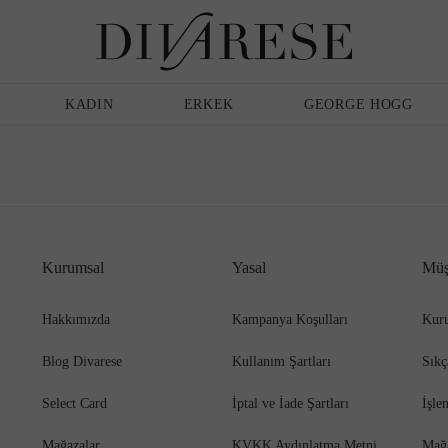
Günlük Ayakkabı
Erkek
Terlik
KADIN
ERKEK
GEORGE HOGG
Sandalet
Klasik Ayakkabı
Kurumsal
Yasal
Müş
Babet
Espadril
Hakkımızda
Kampanya Koşulları
Kuru
Blog Divarese
Kullanım Şartları
Sıkç
Terlik
Espadril
Select Card
İptal ve İade Şartları
İşle
Mağazalar
KVKK Aydınlatma Metni
Mağ