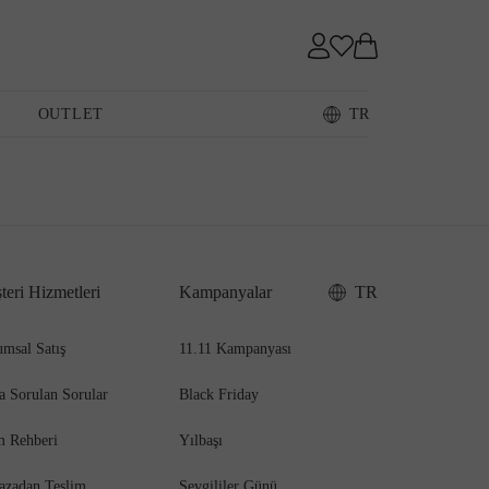
Sneaker
OUTLET
TR
Loafer
teri Hizmetleri
Kampanyalar
TR
Sandalet
msal Satış
11.11 Kampanyası
a Sorulan Sorular
Black Friday
m Rehberi
Yılbaşı
azadan Teslim
Sevgililer Günü