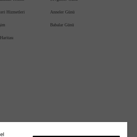
eri Hizmetleri
Anneler Günü
işim
Babalar Günü
 Haritası
sel