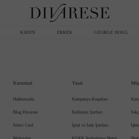
Günlük Ayakkabı
Erkek
Terlik
KADIN
ERKEK
GEORGE HOGG
Sandalet
Klasik Ayakkabı
Kurumsal
Yasal
Müş
Babet
Espadril
Hakkımızda
Kampanya Koşulları
Kuru
Blog Divarese
Kullanım Şartları
Sıkç
Terlik
Espadril
Select Card
İptal ve İade Şartları
İşle
Mağazalar
KVKK Aydınlatma Metni
Mağ