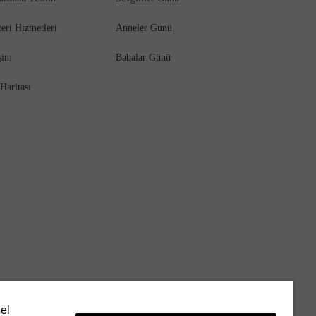
eri Hizmetleri
Anneler Günü
işim
Babalar Günü
 Haritası
sel