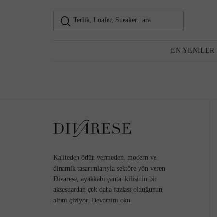
Terlik, Loafer, Sneaker.. ara
Loafer
Kadın
EN YENILER
Günlük Ayakkabı
Topuklu Ayakkabı
Kaliteden ödün vermeden, modern ve
dinamik tasarımlarıyla sektöre yön veren
Divarese, ayakkabı çanta ikilisinin bir
aksesuardan çok daha fazlası olduğunun
Sneaker
altını çiziyor.
Devamını oku