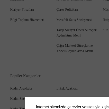
Kariyer Fırsatları
Çerez Politikası
Müşt
Bilgi Toplum Hizmetleri
Mesafeli Satış Sözleşmesi
İlet
Bot
Talep Şikayet Öneri Süreçleri
Site
Aydınlatma Metni
Çağrı Merkezi Süreçlerine
Yönelik Aydınlatma Metni
Popüler Kategoriler
Kadın Ayakkabı
Erkek Ayakkabı
Kadın Sneaker
Erkek Bot
İnternet sitemizde çerezler vasıtasıyla kişi
Kadın Topuklu Ayakkabı
Erkek Cüzdan