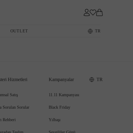
Sneaker
OUTLET
TR
Loafer
teri Hizmetleri
Kampanyalar
TR
Sandalet
msal Satış
11.11 Kampanyası
a Sorulan Sorular
Black Friday
m Rehberi
Yılbaşı
azadan Teslim
Sevgililer Günü