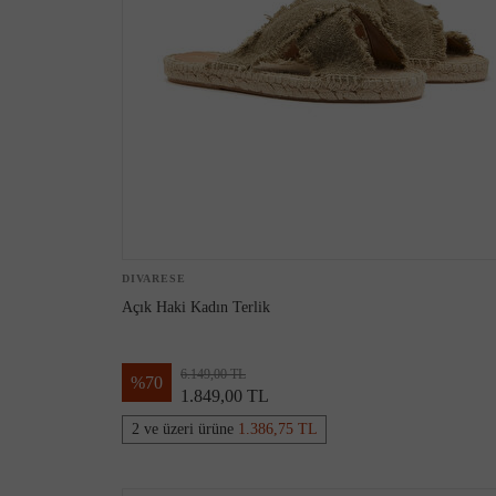
DIVARESE
Açık Haki Kadın Terlik
6.149,00 TL
%
70
1.849,00 TL
2 ve üzeri ürüne
1.386,75 TL