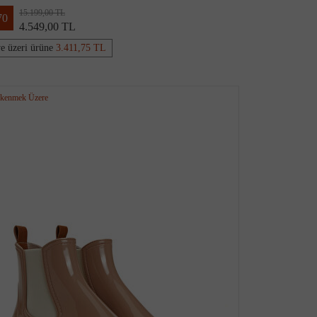
15.199,00 TL
70
4.549,00 TL
ve üzeri ürüne
3.411,75 TL
kenmek Üzere