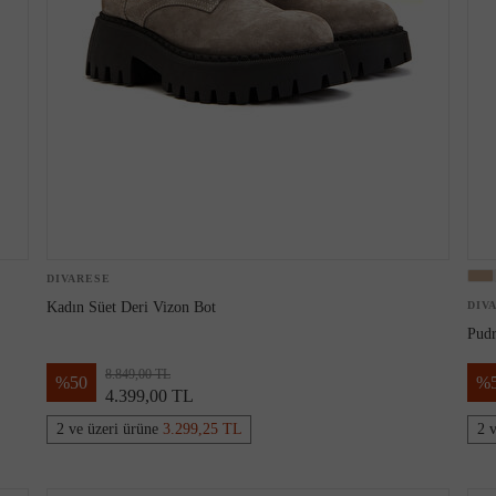
DIVARESE
Kadın Süet Deri Vizon Bot
DIV
Pudr
8.849,00 TL
%
50
%
4.399,00 TL
2 ve üzeri ürüne
3.299,25 TL
2 