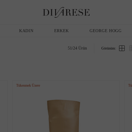
Günlük Ayakkabı
Erkek
Terlik
KADIN
ERKEK
GEORGE HOGG
51
/
24
Ürün
Görünüm:
Sandalet
Klasik Ayakkabı
Tükenmek Üzere
Tü
Babet
Espadril
Terlik
Espadril