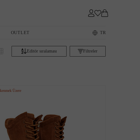
Sneaker
OUTLET
TR
Editör sıralaması
Filtreler
Loafer
Fiyata göre artan
Fiyata göre azalan
Editör sıralaması
kenmek Üzere
Sandalet
İndirim oranına göre
Çok satanlar
Akıllı sıralama
Yeni Eklenenler