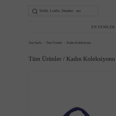
Terlik, Loafer, Sneaker.. ara
Loafer
Kadın
EN YENILER
Ana Sayfa
Tüm Ürünler
Kadın Koleksiyonu
Günlük Ayakkabı
Tüm Ürünler / Kadın Koleksiyonu
Topuklu Ayakkabı
Sneaker