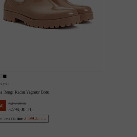
ARESE
a Rengi Kadın Yağmur Botu
7.249,00 TL
50
3.599,00 TL
ve üzeri ürüne
2.699,25 TL