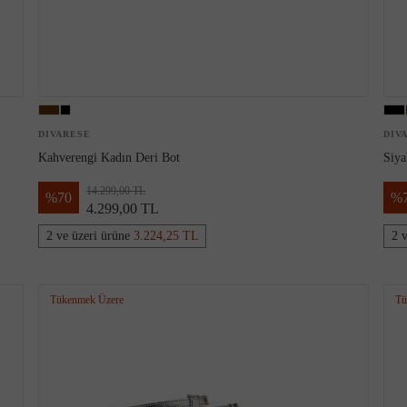
DIVARESE
DIV
Kahverengi Kadın Deri Bot
Siya
14.299,00 TL
%
70
%
4.299,00 TL
2 ve üzeri ürüne
3.224,25 TL
2 
Tükenmek Üzere
Tü