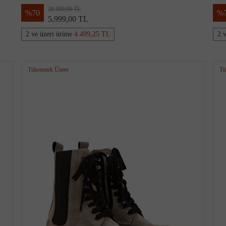
20.199,00 TL
%
70
%
5.999,00 TL
2 ve üzeri ürüne
4.499,25 TL
2 
Tükenmek Üzere
Tü