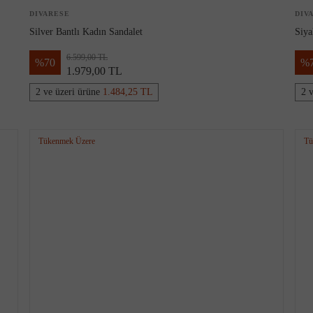
DIVARESE
DIV
Silver Bantlı Kadın Sandalet
Siya
6.599,00 TL
%
70
%
1.979,00 TL
2 ve üzeri ürüne
1.484,25 TL
2 
Tükenmek Üzere
Tü