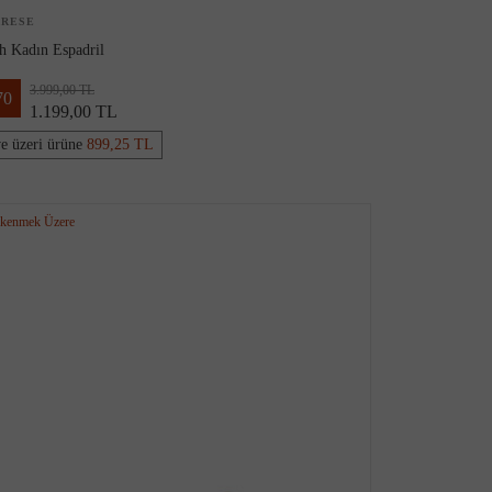
ARESE
h Kadın Espadril
3.999,00 TL
70
1.199,00 TL
ve üzeri ürüne
899,25 TL
kenmek Üzere