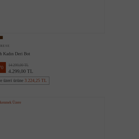
ARESE
h Kadın Deri Bot
14.299,00 TL
70
4.299,00 TL
ve üzeri ürüne
3.224,25 TL
kenmek Üzere