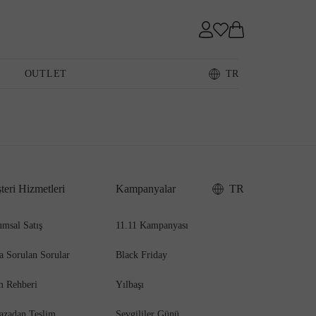
Sneaker
OUTLET
TR
Loafer
teri Hizmetleri
Kampanyalar
TR
Sandalet
msal Satış
11.11 Kampanyası
a Sorulan Sorular
Black Friday
m Rehberi
Yılbaşı
azadan Teslim
Sevgililer Günü