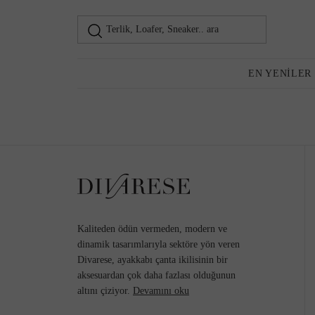
Terlik, Loafer, Sneaker.. ara
Loafer
Kadın
EN YENILER
Günlük Ayakkabı
Topuklu Ayakkabı
Kaliteden ödün vermeden, modern ve
dinamik tasarımlarıyla sektöre yön veren
Divarese, ayakkabı çanta ikilisinin bir
aksesuardan çok daha fazlası olduğunun
Sneaker
altını çiziyor.
Devamını oku