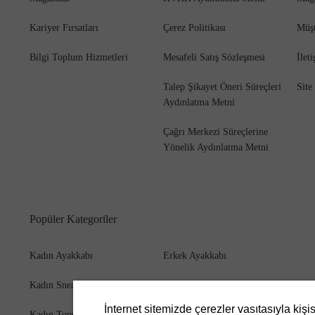
Kariyer Fırsatları
Çerez Politikası
Müşt
Bilgi Toplum Hizmetleri
Mesafeli Satış Sözleşmesi
İlet
Bot
Talep Şikayet Öneri Süreçleri
Site
Aydınlatma Metni
Çağrı Merkezi Süreçlerine
Yönelik Aydınlatma Metni
Popüler Kategoriler
Kadın Ayakkabı
Erkek Ayakkabı
Kadın Sneaker
Erkek Bot
İnternet sitemizde çerezler vasıtasıyla kişi
Kadın Topuklu Ayakkabı
Erkek Cüzdan