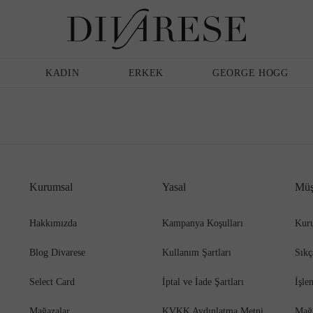
Günlük Ayakkabı
Erkek
Terlik
KADIN
ERKEK
GEORGE HOGG
Sandalet
Klasik Ayakkabı
Kurumsal
Yasal
Müş
Babet
Espadril
Hakkımızda
Kampanya Koşulları
Kuru
Blog Divarese
Kullanım Şartları
Sıkç
Terlik
Espadril
Select Card
İptal ve İade Şartları
İşle
Mağazalar
KVKK Aydınlatma Metni
Mağ