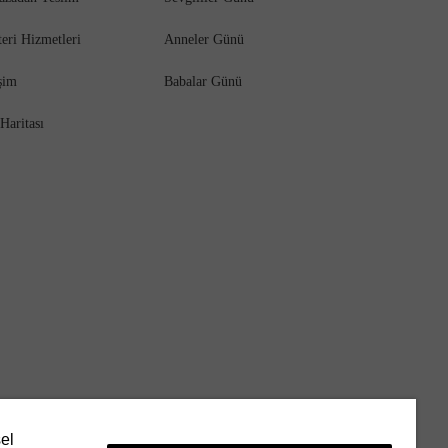
eri Hizmetleri
Anneler Günü
işim
Babalar Günü
 Haritası
sel