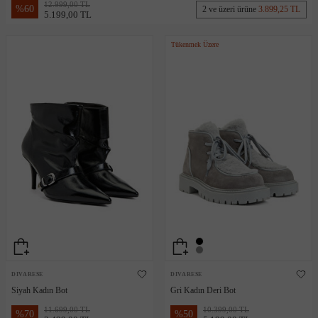
12.999,00 TL
%
60
2 ve üzeri ürüne
3.899,25 TL
5.199,00 TL
Tükenmek Üzere
DIVARESE
DIVARESE
Siyah Kadın Bot
Gri Kadın Deri Bot
11.699,00 TL
10.399,00 TL
%
70
%
50