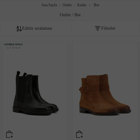
Ana Sayfa
Outlet
Kadın
Bot
Outlet / Bot
Editör sıralaması
Filtreler
Fiyata göre artan
Fiyata göre azalan
Editör sıralaması
İndirim oranına göre
Çok satanlar
Akıllı sıralama
Yeni Eklenenler