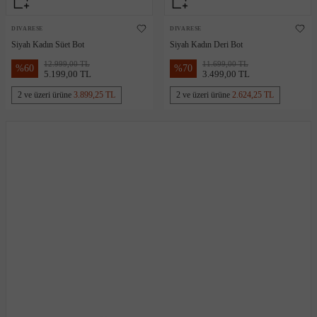
DIVARESE
DIVARESE
Siyah Kadın Süet Bot
Siyah Kadın Deri Bot
12.999,00 TL
11.699,00 TL
%
60
%
70
5.199,00 TL
3.499,00 TL
2 ve üzeri ürüne
3.899,25 TL
2 ve üzeri ürüne
2.624,25 TL