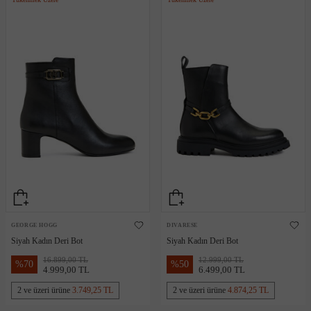
GEORGE HOGG
DIVARESE
Siyah Kadın Deri Bot
Siyah Kadın Deri Bot
16.899,00 TL
12.999,00 TL
%
70
%
50
4.999,00 TL
6.499,00 TL
2 ve üzeri ürüne
3.749,25 TL
2 ve üzeri ürüne
4.874,25 TL