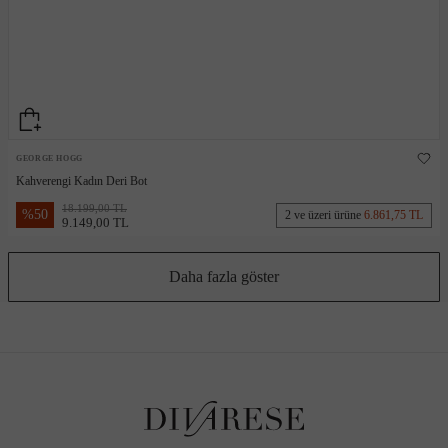
GEORGE HOGG
Kahverengi Kadın Deri Bot
18.199,00 TL
%
50
2 ve üzeri ürüne
6.861,75 TL
9.149,00 TL
Daha fazla göster