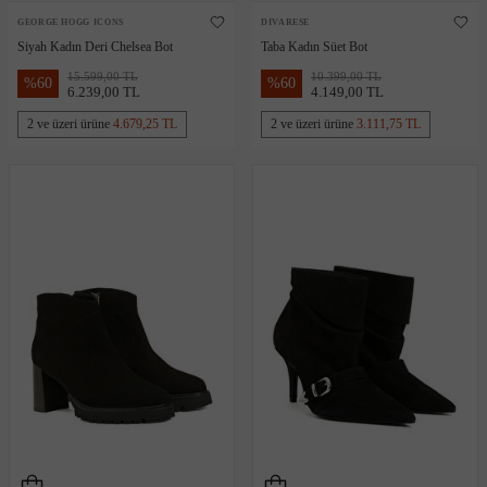
GEORGE HOGG ICONS
DIVARESE
Siyah Kadın Deri Chelsea Bot
Taba Kadın Süet Bot
15.599,00 TL
10.399,00 TL
%
60
%
60
6.239,00 TL
4.149,00 TL
2 ve üzeri ürüne
4.679,25 TL
2 ve üzeri ürüne
3.111,75 TL