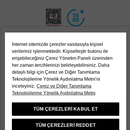
İnternet sitemizde çerezler vasıtasıyla kişisel
Kurumsal
verileriniz işlenmektedir. Kişiselleştir butonu ile
erişebileceğiniz Çerez Yönetim Paneli üzerinden
Yasal
her zaman tercihlerinizi belirleyebilirsiniz. Daha
detaylı bilgi için Çerez ve Diğer Tanımlama
Müşteri Hizmetleri
Teknolojilerine Yönelik Aydınlatma Metni'ni
inceleyiniz.
Çerez ve Diğer Tanımlama
Teknolojilerine Yönelik Aydınlatma Metni
Kampanyalar
TÜM ÇEREZLERI KABUL ET
Popüler Kategoriler
TÜM ÇEREZLERI REDDET
Türkçe