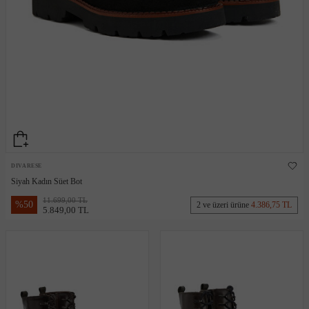
DIVARESE
Siyah Kadın Süet Bot
11.699,00 TL
%
50
2 ve üzeri ürüne
4.386,75 TL
5.849,00 TL