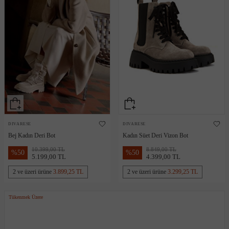
DIVARESE
DIVARESE
Bej Kadın Deri Bot
Kadın Süet Deri Vizon Bot
10.399,00 TL
8.849,00 TL
%
50
%
50
5.199,00 TL
4.399,00 TL
2 ve üzeri ürüne
3.899,25 TL
2 ve üzeri ürüne
3.299,25 TL
Tükenmek Üzere