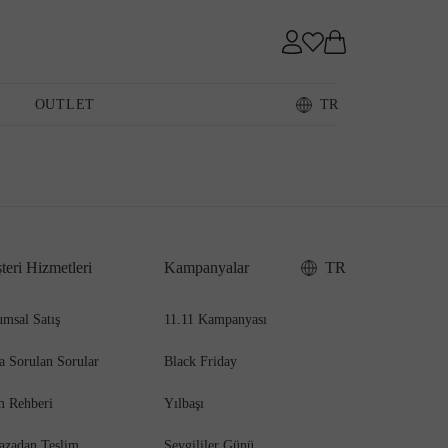
Sneaker
OUTLET
TR
Loafer
teri Hizmetleri
Kampanyalar
TR
Sandalet
msal Satış
11.11 Kampanyası
a Sorulan Sorular
Black Friday
m Rehberi
Yılbaşı
azadan Teslim
Sevgililer Günü