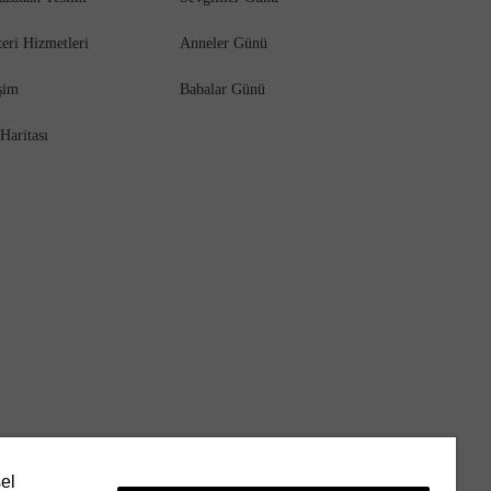
eri Hizmetleri
Anneler Günü
işim
Babalar Günü
 Haritası
sel