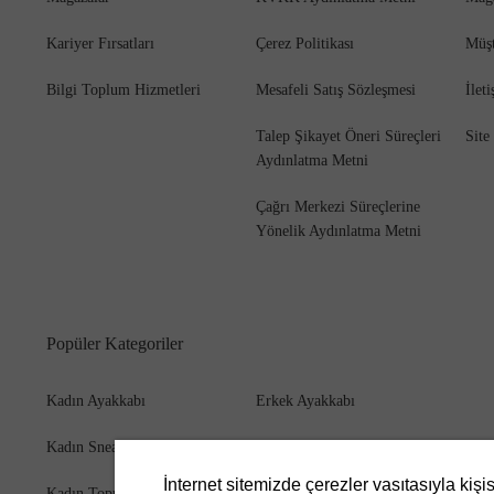
Kariyer Fırsatları
Çerez Politikası
Müşt
Bilgi Toplum Hizmetleri
Mesafeli Satış Sözleşmesi
İlet
Bot
Talep Şikayet Öneri Süreçleri
Site
Aydınlatma Metni
Çağrı Merkezi Süreçlerine
Yönelik Aydınlatma Metni
Popüler Kategoriler
Kadın Ayakkabı
Erkek Ayakkabı
Kadın Sneaker
Erkek Bot
İnternet sitemizde çerezler vasıtasıyla kişi
Kadın Topuklu Ayakkabı
Erkek Cüzdan