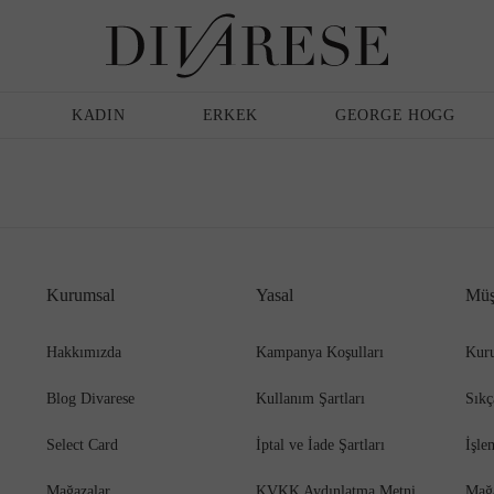
Günlük Ayakkabı
Erkek
Terlik
KADIN
ERKEK
GEORGE HOGG
Sandalet
Klasik Ayakkabı
Kurumsal
Yasal
Müş
Babet
Espadril
Hakkımızda
Kampanya Koşulları
Kuru
Blog Divarese
Kullanım Şartları
Sıkç
Terlik
Espadril
Select Card
İptal ve İade Şartları
İşle
Mağazalar
KVKK Aydınlatma Metni
Mağ