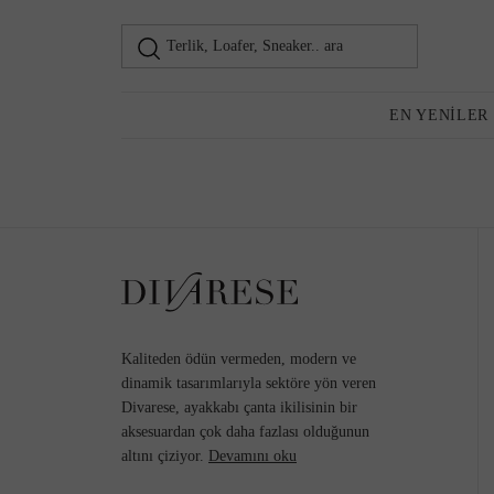
Terlik, Loafer, Sneaker.. ara
Loafer
Kadın
EN YENILER
Günlük Ayakkabı
Topuklu Ayakkabı
Kaliteden ödün vermeden, modern ve
dinamik tasarımlarıyla sektöre yön veren
Divarese, ayakkabı çanta ikilisinin bir
aksesuardan çok daha fazlası olduğunun
Sneaker
altını çiziyor.
Devamını oku