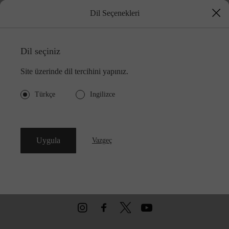
Dil Seçenekleri
Dil seçiniz
Site üzerinde dil tercihini yapınız.
Türkçe
Ingilizce
©
2026
Divarese | tüm hakları saklıdır.
Uygula
Vazgeç
Müşteri Hizmetleri
444 3 662
Bizi takip edin: