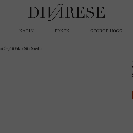
Günlük Ayakkabı
Erkek
Terlik
KADIN
ERKEK
GEORGE HOGG
at Örgülü Erkek Süet Sneaker
Sandalet
Klasik Ayakkabı
Babet
Espadril
Terlik
Espadril