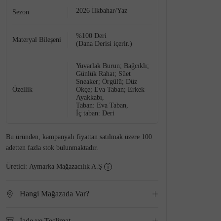
2026 İlkbahar/Yaz
Sezon
%100 Deri
Materyal Bileşeni
(Dana Derisi içerir.)
Yuvarlak Burun; Bağcıklı;
Günlük Rahat; Süet
Sneaker; Örgülü; Düz
Özellik
Ökçe; Eva Taban; Erkek
Ayakkabı,
Taban: Eva Taban,
İç taban: Deri
Bu üründen, kampanyalı fiyattan satılmak üzere 100
adetten fazla stok bulunmaktadır.
Üretici:
Aymarka Mağazacılık A.Ş
Hangi Mağazada Var?
İade ve Teslimat