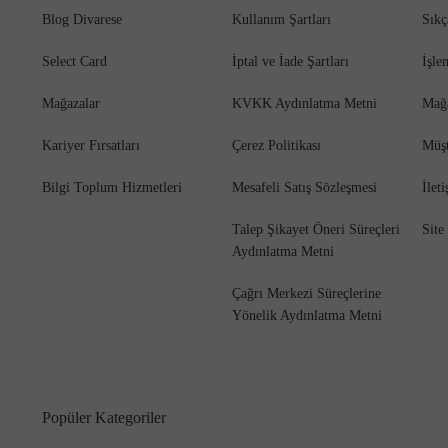
Blog Divarese
Kullanım Şartları
Sıkç
Select Card
İptal ve İade Şartları
İşle
Mağazalar
KVKK Aydınlatma Metni
Mağ
Kariyer Fırsatları
Çerez Politikası
Müşt
Bilgi Toplum Hizmetleri
Mesafeli Satış Sözleşmesi
İlet
Talep Şikayet Öneri Süreçleri
Site
Aydınlatma Metni
Çağrı Merkezi Süreçlerine
Yönelik Aydınlatma Metni
Popüler Kategoriler