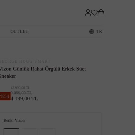
Sneaker
OUTLET
TR
Loafer
GEORGE HOGG SMART
Vizon Günlük Rahat Örgülü Erkek Süet
Sneaker
13.999,00 TL
9.099,00 TL
%
54
Sandalet
4.199,00 TL
Renk:
Vizon