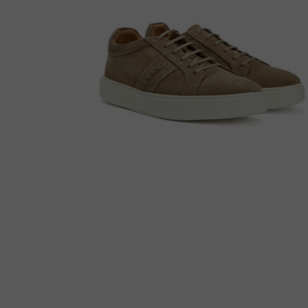
Çizme