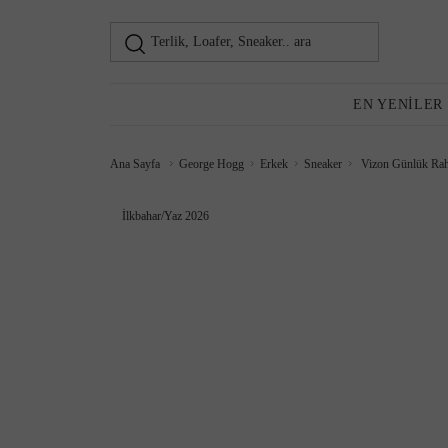
Terlik, Loafer, Sneaker.. ara
Loafer
Kadın
EN YENILER
Ana Sayfa
George Hogg
Erkek
Sneaker
Vizon Günlük Rah
Günlük Ayakkabı
İlkbahar/Yaz 2026
Topuklu Ayakkabı
Sneaker