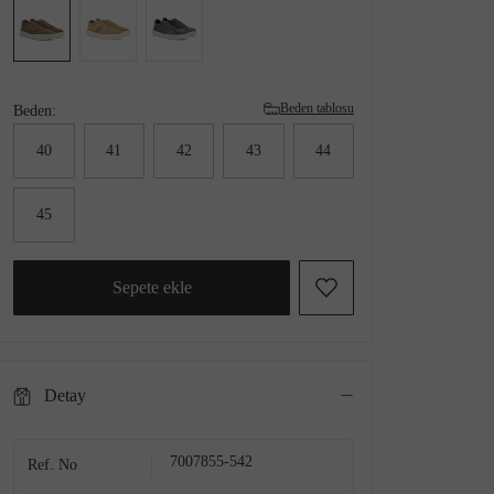
Beden tablosu
Beden:
40
41
42
43
44
45
Sepete ekle
Detay
7007855-542
Ref. No