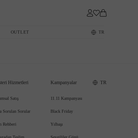
Sneaker
OUTLET
TR
Loafer
teri Hizmetleri
Kampanyalar
TR
Sandalet
msal Satış
11.11 Kampanyası
a Sorulan Sorular
Black Friday
m Rehberi
Yılbaşı
azadan Teslim
Sevgililer Günü