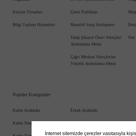
Kariyer Fırsatları
Çerez Politikası
Müşt
Bilgi Toplum Hizmetleri
Mesafeli Satış Sözleşmesi
İlet
Bot
Talep Şikayet Öneri Süreçleri
Site
Aydınlatma Metni
Çağrı Merkezi Süreçlerine
Yönelik Aydınlatma Metni
Popüler Kategoriler
Kadın Ayakkabı
Erkek Ayakkabı
Kadın Sneaker
Erkek Bot
İnternet sitemizde çerezler vasıtasıyla kişi
Kadın Topuklu Ayakkabı
Erkek Cüzdan