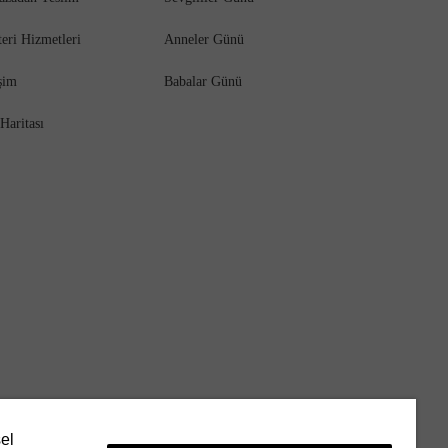
eri Hizmetleri
Anneler Günü
işim
Babalar Günü
 Haritası
sel