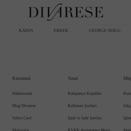
Günlük Ayakkabı
Erkek
Terlik
KADIN
ERKEK
GEORGE HOGG
Sandalet
Klasik Ayakkabı
Kurumsal
Yasal
Müş
Babet
Espadril
Hakkımızda
Kampanya Koşulları
Kuru
Blog Divarese
Kullanım Şartları
Sıkç
Terlik
Espadril
Select Card
İptal ve İade Şartları
İşle
Mağazalar
KVKK Aydınlatma Metni
Mağ