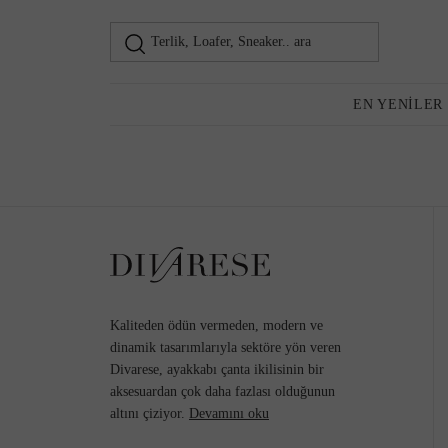
Terlik, Loafer, Sneaker.. ara
Loafer
Kadın
EN YENILER
Günlük Ayakkabı
Topuklu Ayakkabı
Kaliteden ödün vermeden, modern ve
dinamik tasarımlarıyla sektöre yön veren
Divarese, ayakkabı çanta ikilisinin bir
aksesuardan çok daha fazlası olduğunun
Sneaker
altını çiziyor.
Devamını oku