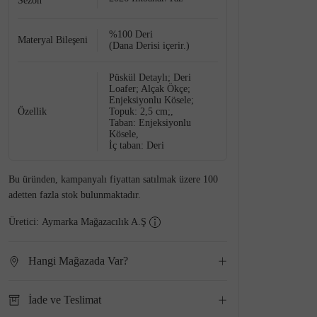
Sezon
%100 Deri
Materyal Bileşeni
(Dana Derisi içerir.)
Püskül Detaylı; Deri
Loafer; Alçak Ökçe;
Enjeksiyonlu Kösele;
Özellik
Topuk: 2,5 cm;,
Taban: Enjeksiyonlu
Kösele,
İç taban: Deri
Bu üründen, kampanyalı fiyattan satılmak üzere 100
adetten fazla stok bulunmaktadır.
Üretici:
Aymarka Mağazacılık A.Ş
Hangi Mağazada Var?
İade ve Teslimat