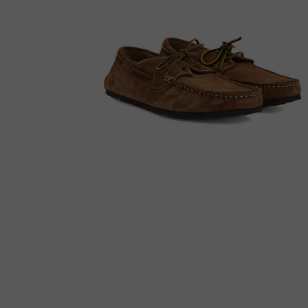
Çizme