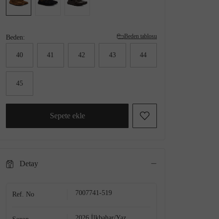
Beden tablosu
Beden:
40
41
42
43
44
45
Sepete ekle
Detay
7007741-519
Ref. No
2026 İlkbahar/Yaz