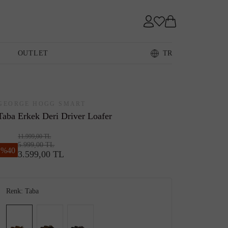
Sneaker
OUTLET
TR
Loafer
GEORGE HOGG SMART
Taba Erkek Deri Driver Loafer
11.999,00 TL
5.999,00 TL
%
40
3.599,00 TL
Sandalet
Renk:
Taba