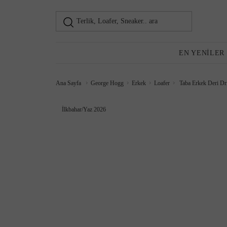
Terlik, Loafer, Sneaker.. ara
Loafer
Kadın
EN YENILER
Ana Sayfa
George Hogg
Erkek
Loafer
Taba Erkek Deri Dri
Günlük Ayakkabı
İlkbahar/Yaz 2026
Topuklu Ayakkabı
Sneaker