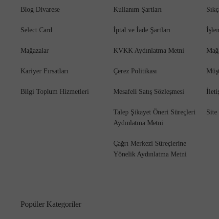
Blog Divarese
Kullanım Şartları
Sıkç
Select Card
İptal ve İade Şartları
İşle
Mağazalar
KVKK Aydınlatma Metni
Mağ
Kariyer Fırsatları
Çerez Politikası
Müşt
Bilgi Toplum Hizmetleri
Mesafeli Satış Sözleşmesi
İlet
Talep Şikayet Öneri Süreçleri
Site
Aydınlatma Metni
Çağrı Merkezi Süreçlerine
Yönelik Aydınlatma Metni
Popüler Kategoriler