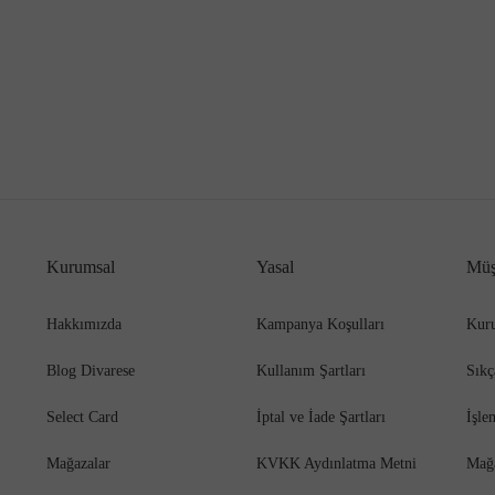
Kurumsal
Yasal
Müş
Hakkımızda
Kampanya Koşulları
Kuru
Blog Divarese
Kullanım Şartları
Sıkç
Select Card
İptal ve İade Şartları
İşle
Mağazalar
KVKK Aydınlatma Metni
Mağ