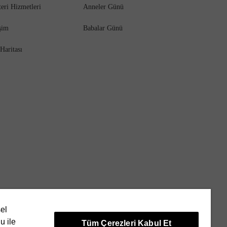
eri Hizmetleri
Anneler Günü
işim
Babalar Günü
 Haritası
sel
u ile
Tüm Çerezleri Kabul Et