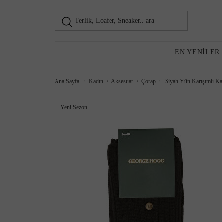
Terlik, Loafer, Sneaker.. ara
Loafer
Kadın
EN YENILER
Ana Sayfa
Kadın
Aksesuar
Çorap
Siyah Yün Karışımlı Ka
Günlük Ayakkabı
Yeni Sezon
Topuklu Ayakkabı
Sneaker