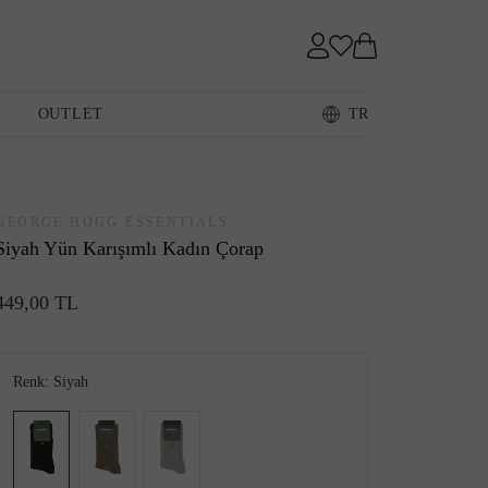
Sneaker
OUTLET
TR
Loafer
GEORGE HOGG ESSENTIALS
Siyah Yün Karışımlı Kadın Çorap
449,00 TL
Sandalet
Renk:
Siyah