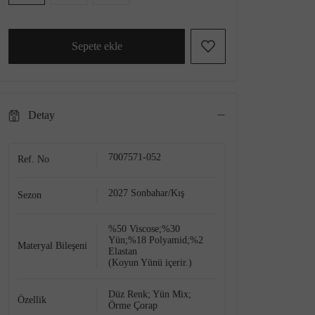
Sepete ekle
Detay
7007571-052
Ref. No
2027 Sonbahar/Kış
Sezon
%50 Viscose;%30
Yün;%18 Polyamid;%2
Materyal Bileşeni
Elastan
(Koyun Yünü içerir.)
Düz Renk; Yün Mix;
Özellik
Örme Çorap