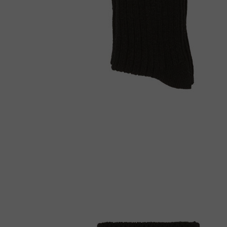
Çizme