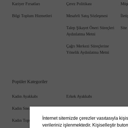
Kariyer Fırsatları
Çerez Politikası
Müşt
Bilgi Toplum Hizmetleri
Mesafeli Satış Sözleşmesi
İlet
Talep Şikayet Öneri Süreçleri
Site
Aydınlatma Metni
Çağrı Merkezi Süreçlerine
Yönelik Aydınlatma Metni
Popüler Kategoriler
Kadın Ayakkabı
Erkek Ayakkabı
Kadın Sneaker
Erkek Bot
İnternet sitemizde çerezler vasıtasıyla kişi
Kadın Topuklu Ayakkabı
Erkek Cüzdan
verileriniz işlenmektedir. Kişiselleştir buton