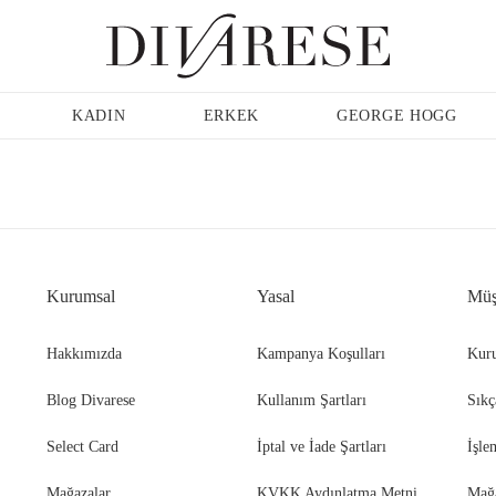
Günlük Ayakkabı
Erkek
Terlik
KADIN
ERKEK
GEORGE HOGG
Sandalet
Klasik Ayakkabı
Kurumsal
Yasal
Müş
Babet
Espadril
Hakkımızda
Kampanya Koşulları
Kuru
Blog Divarese
Kullanım Şartları
Sıkç
Terlik
Espadril
Select Card
İptal ve İade Şartları
İşle
Mağazalar
KVKK Aydınlatma Metni
Mağ