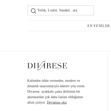
Terlik, Loafer, Sneaker.. ara
Loafer
Kadın
EN YENILER
Günlük Ayakkabı
Topuklu Ayakkabı
Kaliteden ödün vermeden, modern ve
dinamik tasarımlarıyla sektöre yön veren
Divarese, ayakkabı çanta ikilisinin bir
aksesuardan çok daha fazlası olduğunun
Sneaker
altını çiziyor.
Devamını oku