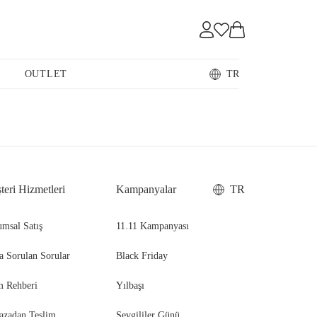
Sneaker
OUTLET
TR
Loafer
teri Hizmetleri
Kampanyalar
TR
Sandalet
msal Satış
11.11 Kampanyası
a Sorulan Sorular
Black Friday
m Rehberi
Yılbaşı
azadan Teslim
Sevgililer Günü