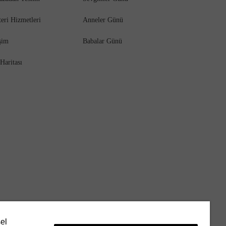
eri Hizmetleri
Anneler Günü
işim
Babalar Günü
 Haritası
sel