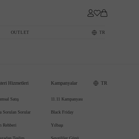
Sneaker
OUTLET
TR
Loafer
teri Hizmetleri
Kampanyalar
TR
Sandalet
msal Satış
11.11 Kampanyası
a Sorulan Sorular
Black Friday
m Rehberi
Yılbaşı
azadan Teslim
Sevgililer Günü