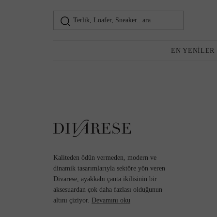
Terlik, Loafer, Sneaker.. ara
Loafer
Kadın
EN YENILER
Günlük Ayakkabı
Topuklu Ayakkabı
Kaliteden ödün vermeden, modern ve
dinamik tasarımlarıyla sektöre yön veren
Divarese, ayakkabı çanta ikilisinin bir
aksesuardan çok daha fazlası olduğunun
Sneaker
altını çiziyor.
Devamını oku