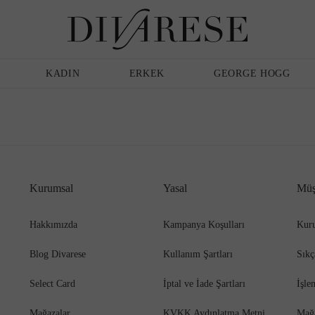
Günlük Ayakkabı
Erkek
Terlik
Bakım Ürünleri
KADIN
ERKEK
GEORGE HOGG
Sandalet
Klasik Ayakkabı
Kurumsal
Yasal
Müş
Babet
Espadril
Hakkımızda
Kampanya Koşulları
Kuru
Blog Divarese
Kullanım Şartları
Sıkç
Terlik
Espadril
Select Card
İptal ve İade Şartları
İşle
Mağazalar
KVKK Aydınlatma Metni
Mağ