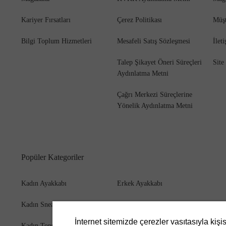
Kariyer Fırsatları
Çerez Politikası
Müşt
Bilgi Toplum Hizmetleri
Mesafeli Satış Sözleşmesi
İlet
Bot
Talep Şikayet Öneri Süreçleri
Site
Aydınlatma Metni
Çağrı Merkezi Süreçlerine
Yönelik Aydınlatma Metni
Popüler Kategoriler
Kadın Ayakkabı
Erkek Ayakkabı
Kadın Sneaker
Erkek Bot
İnternet sitemizde çerezler vasıtasıyla kişi
Kadın Topuklu Ayakkabı
Erkek Cüzdan