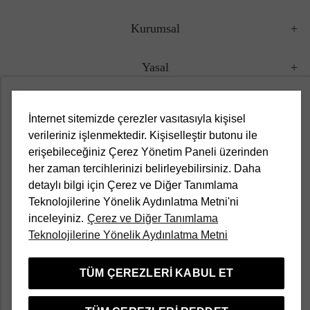
Kurumsal
Yasal
Müşteri Hizmetleri
İnternet sitemizde çerezler vasıtasıyla kişisel
verileriniz işlenmektedir. Kişiselleştir butonu ile
Kampanyalar
erişebileceğiniz Çerez Yönetim Paneli üzerinden
her zaman tercihlerinizi belirleyebilirsiniz. Daha
Popüler Kategoriler
detaylı bilgi için Çerez ve Diğer Tanımlama
Teknolojilerine Yönelik Aydınlatma Metni'ni
inceleyiniz.
Çerez ve Diğer Tanımlama
Türkçe
Teknolojilerine Yönelik Aydınlatma Metni
TÜM ÇEREZLERI KABUL ET
Divarese bir Aymarka markasıdır