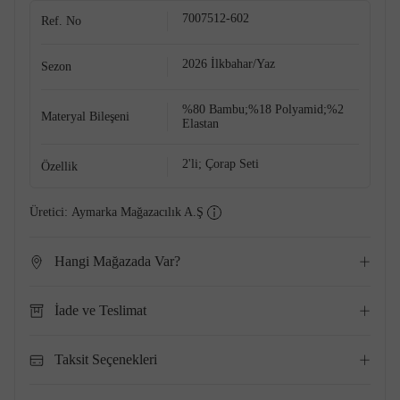
7007512-602
Ref. No
2026 İlkbahar/Yaz
Sezon
%80 Bambu;%18 Polyamid;%2
Materyal Bileşeni
Elastan
2'li; Çorap Seti
Özellik
Üretici:
Aymarka Mağazacılık A.Ş
Hangi Mağazada Var?
İade ve Teslimat
Taksit Seçenekleri