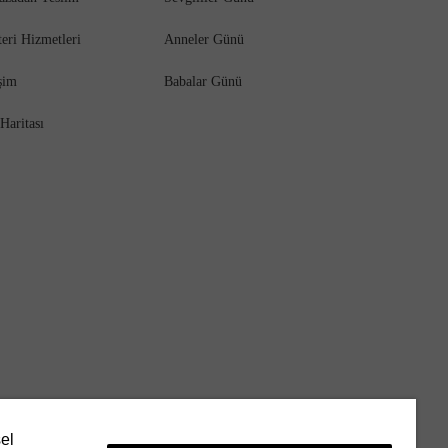
eri Hizmetleri
Anneler Günü
işim
Babalar Günü
 Haritası
sel