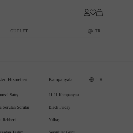
Sneaker
OUTLET
TR
Loafer
teri Hizmetleri
Kampanyalar
TR
Sandalet
msal Satış
11.11 Kampanyası
a Sorulan Sorular
Black Friday
m Rehberi
Yılbaşı
azadan Teslim
Sevgililer Günü