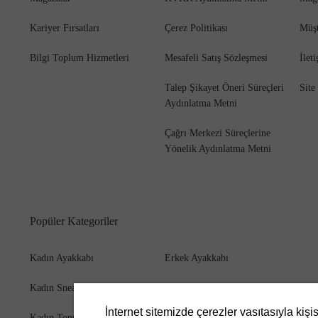
Kariyer Fırsatları
Çerez Politikası
Müşt
Bilgi Toplum Hizmetleri
Mesafeli Satış Sözleşmesi
İlet
Bot
Talep Şikayet Öneri Süreçleri
Site
Aydınlatma Metni
Çağrı Merkezi Süreçlerine
Yönelik Aydınlatma Metni
Popüler Kategoriler
Kadın Ayakkabı
Erkek Ayakkabı
Kadın Sneaker
Erkek Bot
İnternet sitemizde çerezler vasıtasıyla kişi
Kadın Topuklu Ayakkabı
Erkek Cüzdan