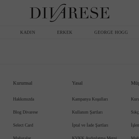
Günlük Ayakkabı
Erkek
Terlik
Bakım Ürünleri
KADIN
ERKEK
GEORGE HOGG
Sandalet
Klasik Ayakkabı
Kurumsal
Yasal
Müş
Babet
Espadril
Hakkımızda
Kampanya Koşulları
Kuru
Blog Divarese
Kullanım Şartları
Sıkç
Terlik
Espadril
Select Card
İptal ve İade Şartları
İşle
Mağazalar
KVKK Aydınlatma Metni
Mağ