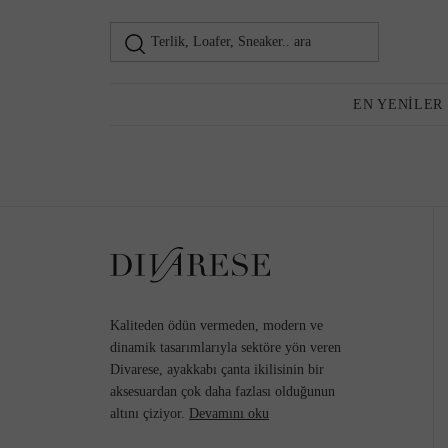
Terlik, Loafer, Sneaker.. ara
Loafer
Kadın
EN YENILER
Günlük Ayakkabı
Topuklu Ayakkabı
Kaliteden ödün vermeden, modern ve
dinamik tasarımlarıyla sektöre yön veren
Divarese, ayakkabı çanta ikilisinin bir
aksesuardan çok daha fazlası olduğunun
Sneaker
altını çiziyor.
Devamını oku