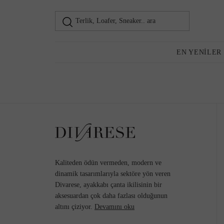
Terlik, Loafer, Sneaker.. ara
Loafer
Kadın
EN YENILER
Günlük Ayakkabı
Topuklu Ayakkabı
Kaliteden ödün vermeden, modern ve
dinamik tasarımlarıyla sektöre yön veren
Divarese, ayakkabı çanta ikilisinin bir
aksesuardan çok daha fazlası olduğunun
Sneaker
altını çiziyor.
Devamını oku