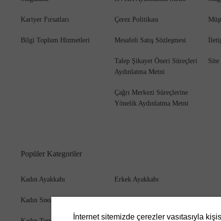
Kariyer Fırsatları
Çerez Politikası
Müşt
Bilgi Toplum Hizmetleri
Mesafeli Satış Sözleşmesi
İlet
Bot
Talep Şikayet Öneri Süreçleri
Site
Aydınlatma Metni
Çağrı Merkezi Süreçlerine
Yönelik Aydınlatma Metni
Popüler Kategoriler
Kadın Ayakkabı
Erkek Ayakkabı
Kadın Sneaker
Erkek Bot
İnternet sitemizde çerezler vasıtasıyla kişi
Kadın Topuklu Ayakkabı
Erkek Cüzdan