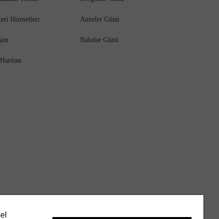
eri Hizmetleri
Anneler Günü
işim
Babalar Günü
 Haritası
sel