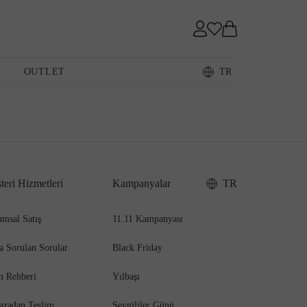
Sneaker
OUTLET
TR
Loafer
teri Hizmetleri
Kampanyalar
TR
Sandalet
msal Satış
11.11 Kampanyası
a Sorulan Sorular
Black Friday
m Rehberi
Yılbaşı
azadan Teslim
Sevgililer Günü