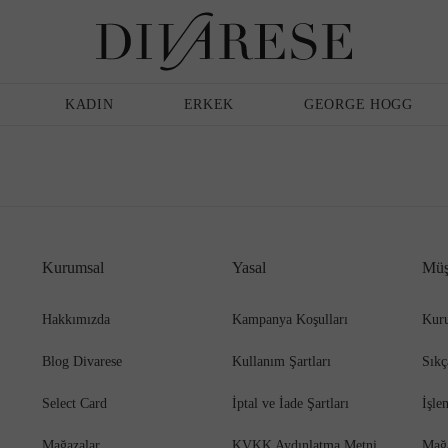
Günlük Ayakkabı
Erkek
Terlik
KADIN
ERKEK
GEORGE HOGG
Sandalet
Klasik Ayakkabı
Kurumsal
Yasal
Müş
Babet
Espadril
Hakkımızda
Kampanya Koşulları
Kuru
Blog Divarese
Kullanım Şartları
Sıkç
Terlik
Espadril
Select Card
İptal ve İade Şartları
İşle
Mağazalar
KVKK Aydınlatma Metni
Mağ