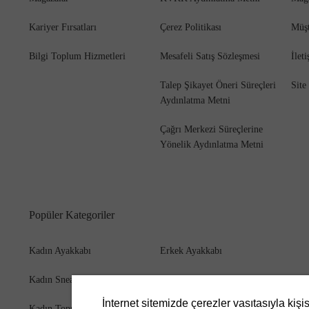
Kariyer Fırsatları
Çerez Politikası
Müşt
Bilgi Toplum Hizmetleri
Mesafeli Satış Sözleşmesi
İlet
Bot
Talep Şikayet Öneri Süreçleri
Site
Aydınlatma Metni
Çağrı Merkezi Süreçlerine
Yönelik Aydınlatma Metni
Popüler Kategoriler
Kadın Ayakkabı
Erkek Ayakkabı
Kadın Sneaker
Erkek Bot
İnternet sitemizde çerezler vasıtasıyla kişi
Kadın Topuklu Ayakkabı
Erkek Cüzdan