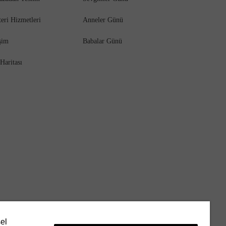
eri Hizmetleri
Anneler Günü
işim
Babalar Günü
 Haritası
sel