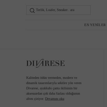
Terlik, Loafer, Sneaker.. ara
Loafer
Kadın
EN YENILER
Günlük Ayakkabı
Topuklu Ayakkabı
Kaliteden ödün vermeden, modern ve
dinamik tasarımlarıyla sektöre yön veren
Divarese, ayakkabı çanta ikilisinin bir
aksesuardan çok daha fazlası olduğunun
Sneaker
altını çiziyor.
Devamını oku