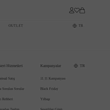
Sneaker
OUTLET
TR
Loafer
teri Hizmetleri
Kampanyalar
TR
Sandalet
msal Satış
11.11 Kampanyası
a Sorulan Sorular
Black Friday
m Rehberi
Yılbaşı
azadan Teslim
Sevgililer Günü