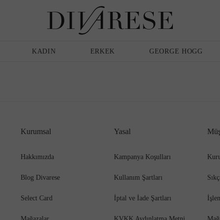
Günlük Ayakkabı
Erkek
Terlik
KADIN
ERKEK
GEORGE HOGG
Sandalet
Klasik Ayakkabı
Kurumsal
Yasal
Müş
Babet
Espadril
Hakkımızda
Kampanya Koşulları
Kuru
Blog Divarese
Kullanım Şartları
Sıkç
Terlik
Espadril
Select Card
İptal ve İade Şartları
İşle
Mağazalar
KVKK Aydınlatma Metni
Mağ