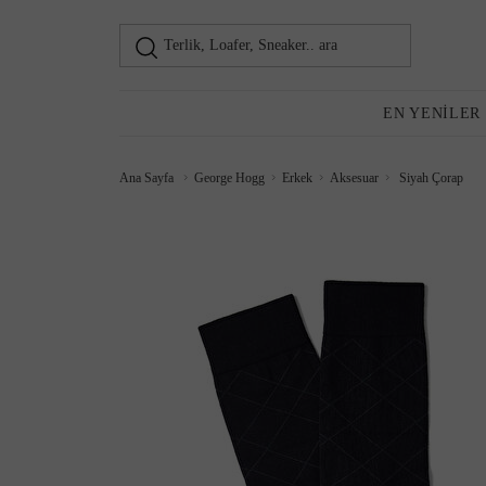
Terlik, Loafer, Sneaker.. ara
Loafer
Kadın
EN YENILER
Ana Sayfa
George Hogg
Erkek
Aksesuar
Siyah Çorap
Günlük Ayakkabı
Topuklu Ayakkabı
Sneaker