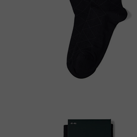
Çizme