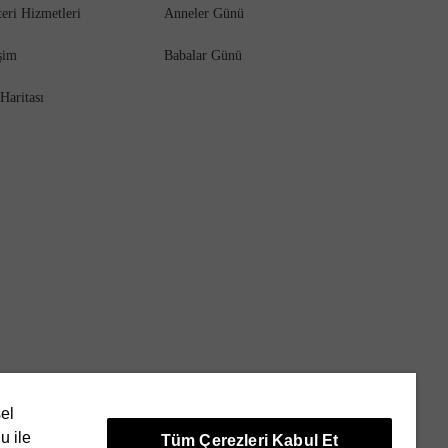
eri Hizmetleri
Anneler Günü
işim
Babalar Günü
 Haritası
sel
u ile
Tüm Çerezleri Kabul Et