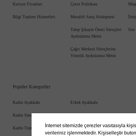
Kariyer Fırsatları
Çerez Politikası
Müşt
Bilgi Toplum Hizmetleri
Mesafeli Satış Sözleşmesi
İlet
Talep Şikayet Öneri Süreçleri
Site
Aydınlatma Metni
Çağrı Merkezi Süreçlerine
Yönelik Aydınlatma Metni
Popüler Kategoriler
Kadın Ayakkabı
Erkek Ayakkabı
Kadın Sneaker
Erkek Bot
İnternet sitemizde çerezler vasıtasıyla kişi
Kadın Topuklu Ayakkabı
Erkek Cüzdan
verileriniz işlenmektedir. Kişiselleştir buton