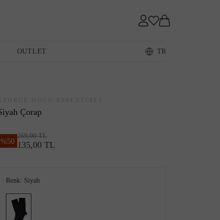
Sneaker
OUTLET
TR
Loafer
GEORGE HOGG ESSENTIALS
Siyah Çorap
269,00 TL
%
50
135,00 TL
Sandalet
Renk:
Siyah