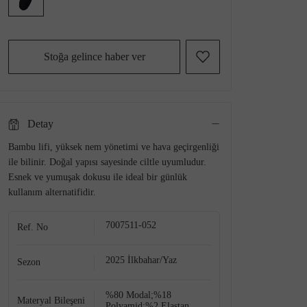
Stoğa gelince haber ver
Detay
Bambu lifi, yüksek nem yönetimi ve hava geçirgenliği
ile bilinir. Doğal yapısı sayesinde ciltle uyumludur.
Esnek ve yumuşak dokusu ile ideal bir günlük
kullanım alternatifidir.
7007511-052
Ref. No
2025 İlkbahar/Yaz
Sezon
%80 Modal;%18
Materyal Bileşeni
Polyamid;%2 Elastan