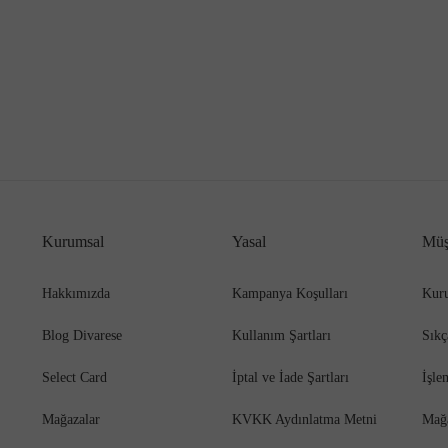
Kurumsal
Yasal
Müş
Hakkımızda
Kampanya Koşulları
Kuru
Blog Divarese
Kullanım Şartları
Sıkç
Select Card
İptal ve İade Şartları
İşle
Mağazalar
KVKK Aydınlatma Metni
Mağ