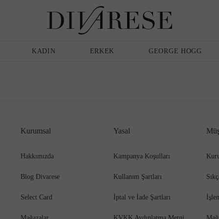
Günlük Ayakkabı
Erkek
Terlik
Bakım Ürünleri
KADIN
ERKEK
GEORGE HOGG
Sandalet
Klasik Ayakkabı
Kurumsal
Yasal
Müş
Babet
Espadril
Hakkımızda
Kampanya Koşulları
Kuru
Blog Divarese
Kullanım Şartları
Sıkç
Terlik
Espadril
Select Card
İptal ve İade Şartları
İşle
Mağazalar
KVKK Aydınlatma Metni
Mağ