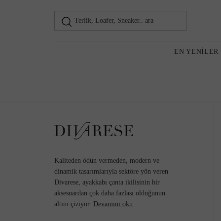
Terlik, Loafer, Sneaker.. ara
Loafer
Kadın
EN YENILER
Günlük Ayakkabı
Topuklu Ayakkabı
Kaliteden ödün vermeden, modern ve
dinamik tasarımlarıyla sektöre yön veren
Divarese, ayakkabı çanta ikilisinin bir
aksesuardan çok daha fazlası olduğunun
Sneaker
altını çiziyor.
Devamını oku