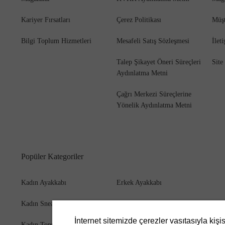
Kariyer Fırsatları
Çerez Politikası
Müşt
Bilgi Toplum Hizmetleri
Mesafeli Satış Sözleşmesi
İlet
Bot
Talep Şikayet Öneri Süreçleri
Site
Aydınlatma Metni
Çağrı Merkezi Süreçlerine
Yönelik Aydınlatma Metni
Popüler Kategoriler
Kadın Ayakkabı
Erkek Ayakkabı
Kadın Sneaker
Erkek Bot
İnternet sitemizde çerezler vasıtasıyla kişi
Kadın Topuklu Ayakkabı
Erkek Cüzdan