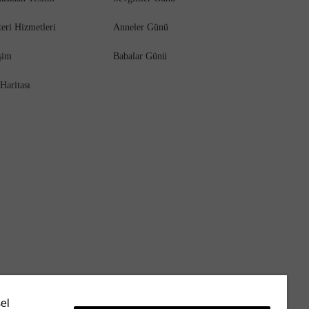
eri Hizmetleri
Anneler Günü
işim
Babalar Günü
 Haritası
sel