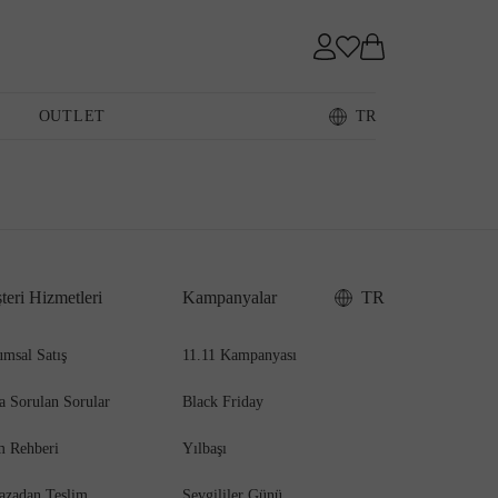
Sneaker
OUTLET
TR
Loafer
teri Hizmetleri
Kampanyalar
TR
Sandalet
msal Satış
11.11 Kampanyası
a Sorulan Sorular
Black Friday
m Rehberi
Yılbaşı
azadan Teslim
Sevgililer Günü