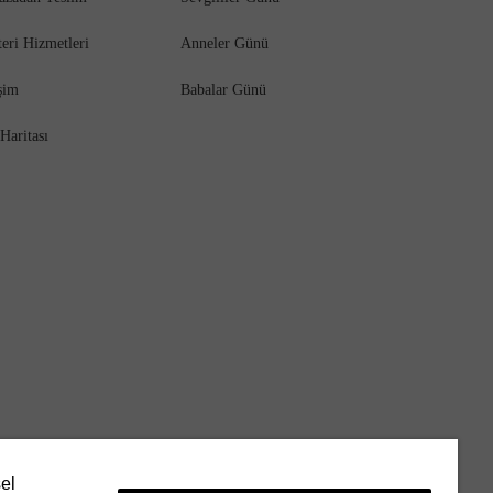
eri Hizmetleri
Anneler Günü
işim
Babalar Günü
 Haritası
sel