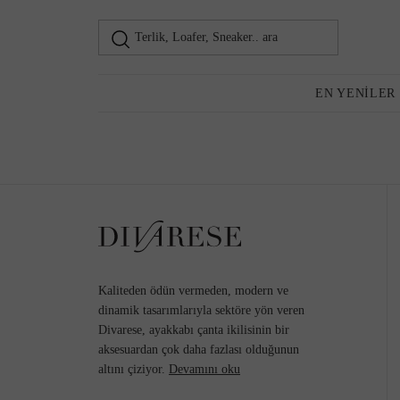
Terlik, Loafer, Sneaker.. ara
Loafer
Kadın
EN YENILER
Günlük Ayakkabı
Topuklu Ayakkabı
Kaliteden ödün vermeden, modern ve
dinamik tasarımlarıyla sektöre yön veren
Divarese, ayakkabı çanta ikilisinin bir
aksesuardan çok daha fazlası olduğunun
Sneaker
altını çiziyor.
Devamını oku