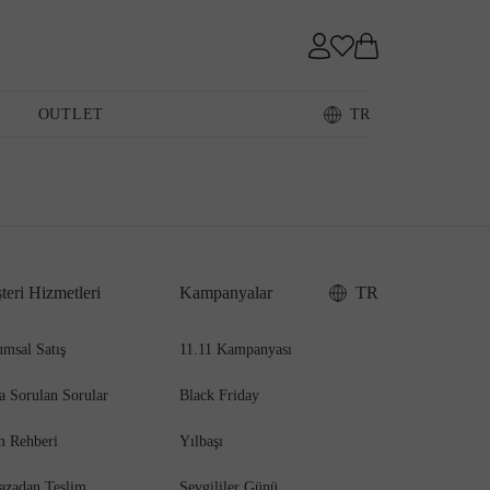
Sneaker
OUTLET
TR
Loafer
teri Hizmetleri
Kampanyalar
TR
Sandalet
msal Satış
11.11 Kampanyası
a Sorulan Sorular
Black Friday
m Rehberi
Yılbaşı
azadan Teslim
Sevgililer Günü