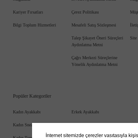
Kariyer Fırsatları
Çerez Politikası
Müşt
Bilgi Toplum Hizmetleri
Mesafeli Satış Sözleşmesi
İlet
Bot
Talep Şikayet Öneri Süreçleri
Site
Aydınlatma Metni
Çağrı Merkezi Süreçlerine
Yönelik Aydınlatma Metni
Popüler Kategoriler
Kadın Ayakkabı
Erkek Ayakkabı
Kadın Sneaker
Erkek Bot
İnternet sitemizde çerezler vasıtasıyla kişi
Kadın Topuklu Ayakkabı
Erkek Cüzdan