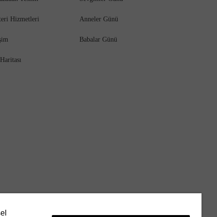
eri Hizmetleri
Anneler Günü
işim
Babalar Günü
 Haritası
sel