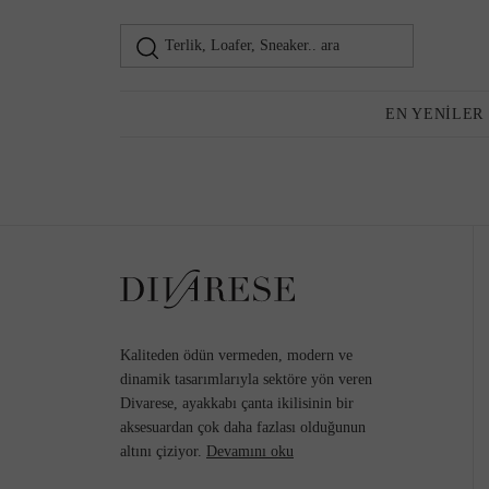
Terlik, Loafer, Sneaker.. ara
Loafer
Kadın
EN YENILER
Günlük Ayakkabı
Topuklu Ayakkabı
Kaliteden ödün vermeden, modern ve
dinamik tasarımlarıyla sektöre yön veren
Divarese, ayakkabı çanta ikilisinin bir
aksesuardan çok daha fazlası olduğunun
Sneaker
altını çiziyor.
Devamını oku