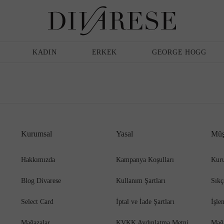
Günlük Ayakkabı
Erkek
Terlik
KADIN
ERKEK
GEORGE HOGG
Sandalet
Klasik Ayakkabı
Kurumsal
Yasal
Müş
Babet
Espadril
Hakkımızda
Kampanya Koşulları
Kuru
Blog Divarese
Kullanım Şartları
Sıkç
Terlik
Espadril
Select Card
İptal ve İade Şartları
İşle
Mağazalar
KVKK Aydınlatma Metni
Mağ