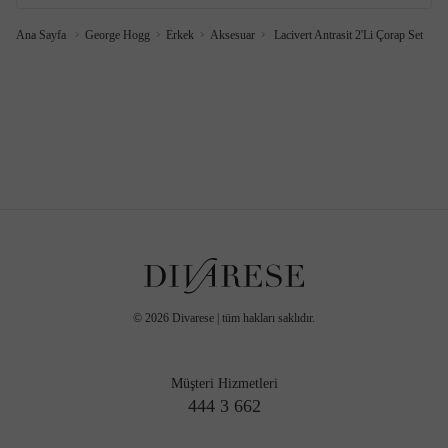
Ana Sayfa
George Hogg
Erkek
Aksesuar
Lacivert Antrasit 2'Li Çorap Set
©
2026
Divarese | tüm hakları saklıdır.
Müşteri Hizmetleri
444 3 662