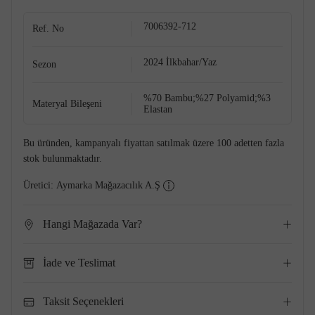
7006392-712
Ref. No
2024 İlkbahar/Yaz
Sezon
%70 Bambu;%27 Polyamid;%3
Materyal Bileşeni
Elastan
Bu üründen, kampanyalı fiyattan satılmak üzere 100 adetten fazla
stok bulunmaktadır.
Üretici:
Aymarka Mağazacılık A.Ş
Hangi Mağazada Var?
İade ve Teslimat
Taksit Seçenekleri