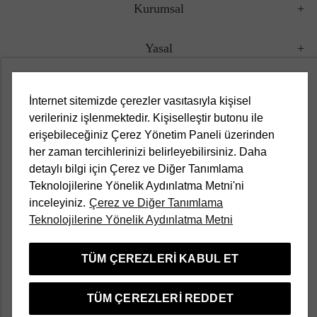
Kurumsal
Yasal
Müşteri Hizmetleri
İnternet sitemizde çerezler vasıtasıyla kişisel
verileriniz işlenmektedir. Kişiselleştir butonu ile
Kampanyalar
erişebileceğiniz Çerez Yönetim Paneli üzerinden
her zaman tercihlerinizi belirleyebilirsiniz. Daha
Popüler Kategoriler
detaylı bilgi için Çerez ve Diğer Tanımlama
Teknolojilerine Yönelik Aydınlatma Metni'ni
inceleyiniz.
Çerez ve Diğer Tanımlama
Türkçe
Teknolojilerine Yönelik Aydınlatma Metni
TÜM ÇEREZLERI KABUL ET
Divarese bir Aymarka markasıdır
TÜM ÇEREZLERI REDDET