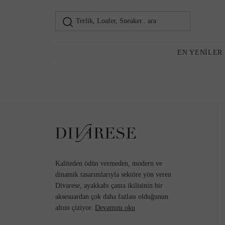
Terlik, Loafer, Sneaker.. ara
Kadın
EN YENILER
Günlük Ayakkabı
Kaliteden ödün vermeden, modern ve
dinamik tasarımlarıyla sektöre yön veren
Divarese, ayakkabı çanta ikilisinin bir
aksesuardan çok daha fazlası olduğunun
Sneaker
altını çiziyor.
Devamını oku