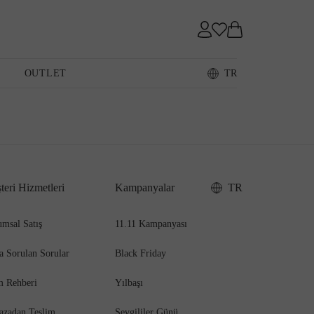
OUTLET
TR
Loafer
teri Hizmetleri
Kampanyalar
TR
msal Satış
11.11 Kampanyası
a Sorulan Sorular
Black Friday
m Rehberi
Yılbaşı
azadan Teslim
Sevgililer Günü