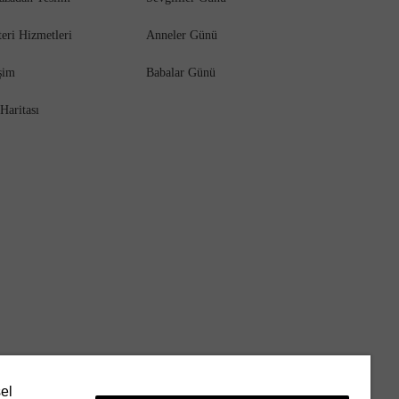
eri Hizmetleri
Anneler Günü
işim
Babalar Günü
 Haritası
sel