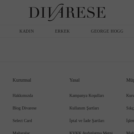
Erkek
Bakım Ürünleri
KADIN
ERKEK
GEORGE HOGG
Sandalet
Klasik Ayakkabı
Kurumsal
Yasal
Müş
Hakkımızda
Kampanya Koşulları
Kuru
Blog Divarese
Kullanım Şartları
Sıkç
Terlik
Espadril
Select Card
İptal ve İade Şartları
İşle
Mağazalar
KVKK Aydınlatma Metni
Mağ