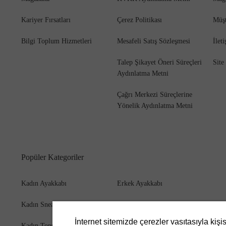
Kariyer Fırsatları
Çerez Politikası
Müşt
Bilgi Toplum Hizmetleri
Mesafeli Satış Sözleşmesi
İlet
Talep Şikayet Öneri Süreçleri
Site
Aydınlatma Metni
Çağrı Merkezi Süreçlerine
Yönelik Aydınlatma Metni
Popüler Kategoriler
Kadın Ayakkabı
Erkek Ayakkabı
Kadın Sneaker
Erkek Bot
İnternet sitemizde çerezler vasıtasıyla kişi
Kadın Topuklu Ayakkabı
Erkek Cüzdan