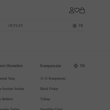
OUTLET
TR
Loafer
teri Hizmetleri
Kampanyalar
TR
msal Satış
11.11 Kampanyası
a Sorulan Sorular
Black Friday
m Rehberi
Yılbaşı
azadan Teslim
Sevgililer Günü