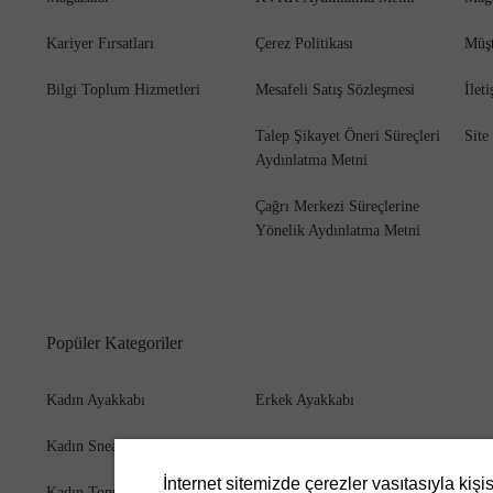
Kariyer Fırsatları
Çerez Politikası
Müşt
Bilgi Toplum Hizmetleri
Mesafeli Satış Sözleşmesi
İlet
Talep Şikayet Öneri Süreçleri
Site
Aydınlatma Metni
Çağrı Merkezi Süreçlerine
Yönelik Aydınlatma Metni
Popüler Kategoriler
Kadın Ayakkabı
Erkek Ayakkabı
Kadın Sneaker
Erkek Bot
İnternet sitemizde çerezler vasıtasıyla kişi
Kadın Topuklu Ayakkabı
Erkek Cüzdan