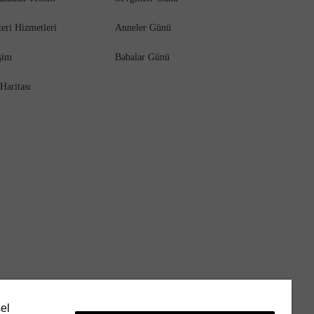
eri Hizmetleri
Anneler Günü
işim
Babalar Günü
 Haritası
sel