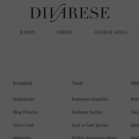
Erkek
Bakım Ürünleri
KADIN
ERKEK
GEORGE HOGG
Sandalet
Klasik Ayakkabı
Kurumsal
Yasal
Müş
Hakkımızda
Kampanya Koşulları
Kuru
Blog Divarese
Kullanım Şartları
Sıkç
Terlik
Espadril
Select Card
İptal ve İade Şartları
İşle
Mağazalar
KVKK Aydınlatma Metni
Mağ