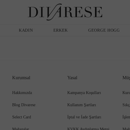
Günlük Ayakkabı
Erkek
Terlik
Bakım Ürünleri
KADIN
ERKEK
GEORGE HOGG
Sandalet
Klasik Ayakkabı
Kurumsal
Yasal
Müş
Babet
Espadril
Hakkımızda
Kampanya Koşulları
Kuru
Blog Divarese
Kullanım Şartları
Sıkç
Terlik
Espadril
Select Card
İptal ve İade Şartları
İşle
Mağazalar
KVKK Aydınlatma Metni
Mağ