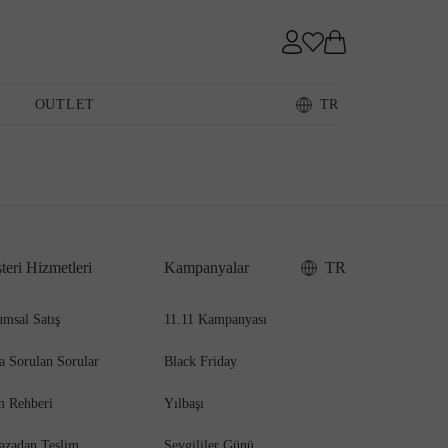
Sneaker
OUTLET
TR
Loafer
teri Hizmetleri
Kampanyalar
TR
Sandalet
msal Satış
11.11 Kampanyası
a Sorulan Sorular
Black Friday
m Rehberi
Yılbaşı
azadan Teslim
Sevgililer Günü