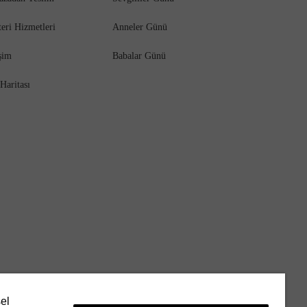
eri Hizmetleri
Anneler Günü
işim
Babalar Günü
 Haritası
sel