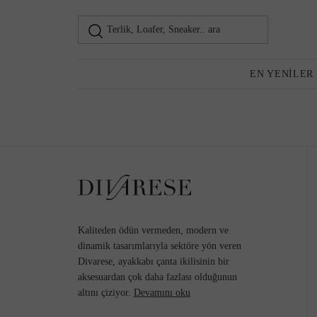
Terlik, Loafer, Sneaker.. ara
Loafer
Kadın
EN YENILER
Günlük Ayakkabı
Topuklu Ayakkabı
Kaliteden ödün vermeden, modern ve
dinamik tasarımlarıyla sektöre yön veren
Divarese, ayakkabı çanta ikilisinin bir
aksesuardan çok daha fazlası olduğunun
Sneaker
altını çiziyor.
Devamını oku