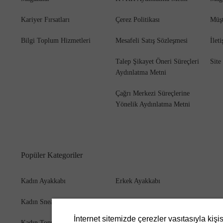
Kariyer Fırsatları
Çerez Politikası
Müşt
Bilgi Toplum Hizmetleri
Mesafeli Satış Sözleşmesi
İlet
Bot
Talep Şikayet Öneri Süreçleri
Site
Aydınlatma Metni
Çağrı Merkezi Süreçlerine
Yönelik Aydınlatma Metni
Popüler Kategoriler
Kadın Ayakkabı
Erkek Ayakkabı
Kadın Sneaker
Erkek Bot
İnternet sitemizde çerezler vasıtasıyla kişi
Kadın Topuklu Ayakkabı
Erkek Cüzdan