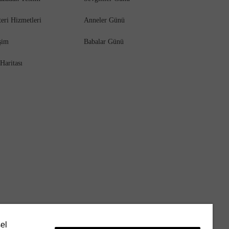
eri Hizmetleri
Anneler Günü
işim
Babalar Günü
 Haritası
sel