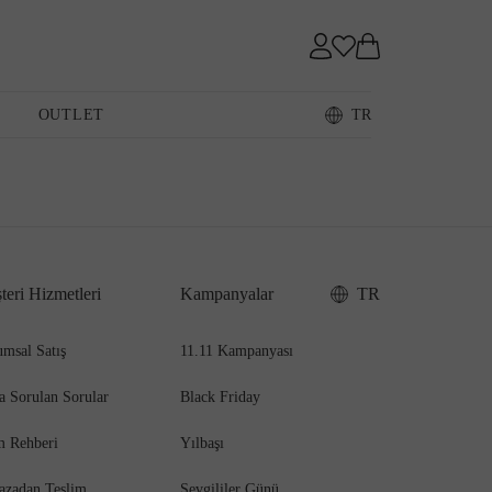
Sneaker
OUTLET
TR
Loafer
teri Hizmetleri
Kampanyalar
TR
Sandalet
msal Satış
11.11 Kampanyası
a Sorulan Sorular
Black Friday
m Rehberi
Yılbaşı
azadan Teslim
Sevgililer Günü