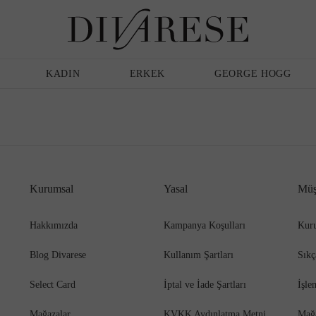
Günlük Ayakkabı
Erkek
Terlik
Bakım Ürünleri
KADIN
ERKEK
GEORGE HOGG
Sandalet
Klasik Ayakkabı
Kurumsal
Yasal
Müş
Babet
Espadril
Hakkımızda
Kampanya Koşulları
Kuru
Blog Divarese
Kullanım Şartları
Sıkç
Terlik
Espadril
Select Card
İptal ve İade Şartları
İşle
Mağazalar
KVKK Aydınlatma Metni
Mağ