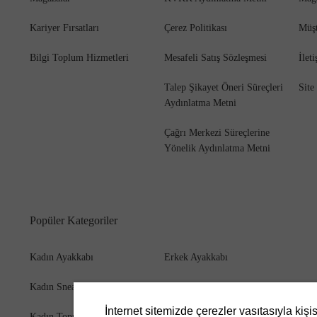
Kariyer Fırsatları
Çerez Politikası
Müşt
Bilgi Toplum Hizmetleri
Mesafeli Satış Sözleşmesi
İlet
Bot
Talep Şikayet Öneri Süreçleri
Site
Aydınlatma Metni
Çağrı Merkezi Süreçlerine
Yönelik Aydınlatma Metni
Popüler Kategoriler
Kadın Ayakkabı
Erkek Ayakkabı
Kadın Sneaker
Erkek Bot
İnternet sitemizde çerezler vasıtasıyla kişi
Kadın Topuklu Ayakkabı
Erkek Cüzdan