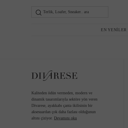
Terlik, Loafer, Sneaker.. ara
Loafer
Kadın
EN YENILER
Günlük Ayakkabı
Topuklu Ayakkabı
Kaliteden ödün vermeden, modern ve
dinamik tasarımlarıyla sektöre yön veren
Divarese, ayakkabı çanta ikilisinin bir
aksesuardan çok daha fazlası olduğunun
Sneaker
altını çiziyor.
Devamını oku