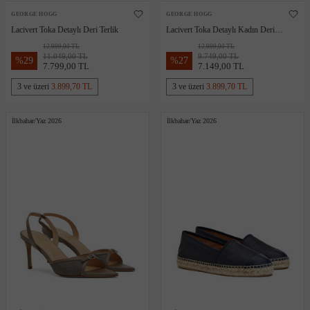
GEORGE HOGG
GEORGE HOGG
Lacivert Toka Detaylı Deri Terlik
Lacivert Toka Detaylı Kadın Deri
Keten Sandalet
12.999,00 TL
12.999,00 TL
11.049,00 TL
9.749,00 TL
%
29
%
27
7.799,00 TL
7.149,00 TL
3 ve üzeri
3.899,70 TL
3 ve üzeri
3.899,70 TL
İlkbahar/Yaz 2026
İlkbahar/Yaz 2026