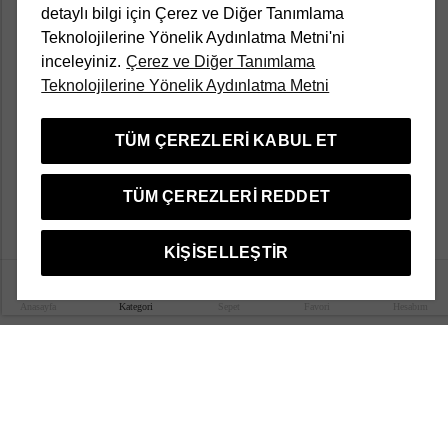
detaylı bilgi için Çerez ve Diğer Tanımlama
Müşteri Hizmetleri
Teknolojilerine Yönelik Aydınlatma Metni'ni
inceleyiniz.
Çerez ve Diğer Tanımlama
Teknolojilerine Yönelik Aydınlatma Metni
Kampanyalar
TÜM ÇEREZLERI KABUL ET
Popüler Kategoriler
TÜM ÇEREZLERI REDDET
Türkçe
KIŞISELLEŞTIR
0
Anasayfa
Kategori
Sepet
Favori
Hesabım
Divarese bir Aymarka markasıdır