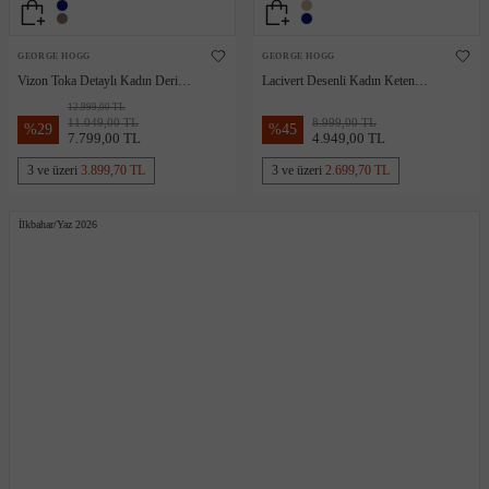
GEORGE HOGG
GEORGE HOGG
Vizon Toka Detaylı Kadın Deri
Lacivert Desenli Kadın Keten
Sandalet
Espadril
12.999,00 TL
11.049,00 TL
8.999,00 TL
%
29
%
45
7.799,00 TL
4.949,00 TL
3 ve üzeri
3.899,70 TL
3 ve üzeri
2.699,70 TL
İlkbahar/Yaz 2026