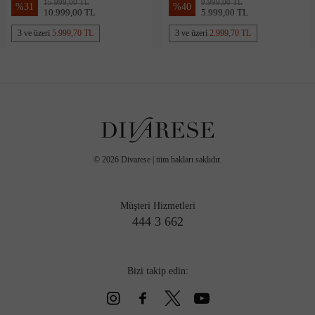
15.999,00 TL
9.999,00 TL
%
31
%
40
10.999,00 TL
5.999,00 TL
3 ve üzeri
5.999,70 TL
3 ve üzeri
2.999,70 TL
©
2026
Divarese | tüm hakları saklıdır.
Müşteri Hizmetleri
444 3 662
Bizi takip edin: