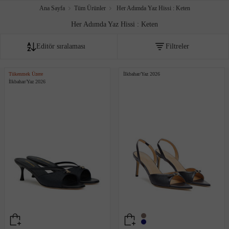
Ana Sayfa
Tüm Ürünler
Her Adımda Yaz Hissi : Keten
Her Adımda Yaz Hissi : Keten
Editör sıralaması
Filtreler
Fiyata göre artan
Tükenmek Üzere
İlkbahar/Yaz 2026
İlkbahar/Yaz 2026
Fiyata göre azalan
Editör sıralaması
İndirim oranına göre
Çok satanlar
Akıllı sıralama
Yeni Eklenenler