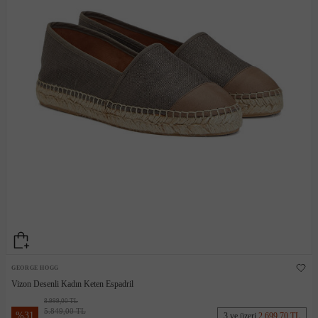
GEORGE HOGG
Vizon Desenli Kadın Keten Espadril
8.999,00 TL
5.849,00 TL
%
31
3 ve üzeri
2.699,70 TL