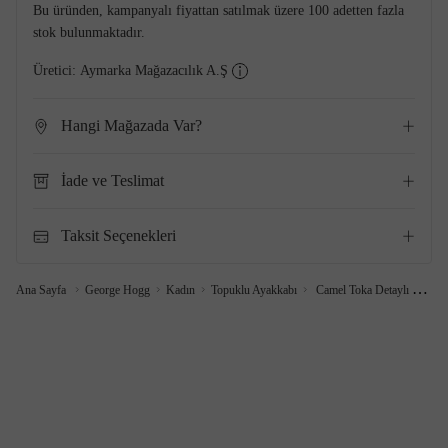
Bu üründen, kampanyalı fiyattan satılmak üzere 100 adetten fazla
stok bulunmaktadır.
Üretici:
Aymarka Mağazacılık A.Ş
Hangi Mağazada Var?
İade ve Teslimat
Taksit Seçenekleri
Ana Sayfa
George Hogg
Kadın
Topuklu Ayakkabı
Camel Toka Detaylı Deri Stiletto