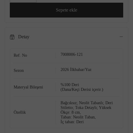
Sepete ekle
Detay
7008006-121
Ref. No
2026 İlkbahar/Yaz
Sezon
%100 Deri
Materyal Bileşeni
(Dana/Keçi Derisi içerir.)
Bağcıksız; Neolit Tabanlı; Deri
Stiletto; Toka Detaylı; Yüksek
Özellik
Ökçe: 8 cm,
Taban: Neolit Taban,
İç taban: Deri