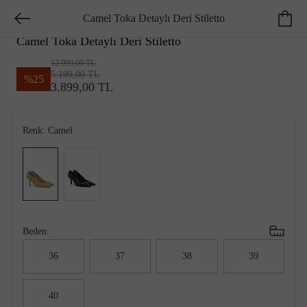
Camel Toka Detaylı Deri Stiletto
GEORGE HOGG SMART
Camel Toka Detaylı Deri Stiletto
12.999,00 TL
5.199,00 TL
%
25
3.899,00 TL
Renk:
Camel
Beden:
36
37
38
39
40