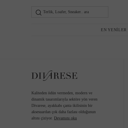
Terlik, Loafer, Sneaker.. ara
Loafer
Kadın
EN YENILER
Günlük Ayakkabı
Topuklu Ayakkabı
Kaliteden ödün vermeden, modern ve
dinamik tasarımlarıyla sektöre yön veren
Divarese, ayakkabı çanta ikilisinin bir
aksesuardan çok daha fazlası olduğunun
Sneaker
altını çiziyor.
Devamını oku