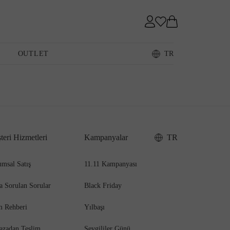
Sneaker
OUTLET
TR
Loafer
teri Hizmetleri
Kampanyalar
TR
Sandalet
msal Satış
11.11 Kampanyası
a Sorulan Sorular
Black Friday
m Rehberi
Yılbaşı
azadan Teslim
Sevgililer Günü