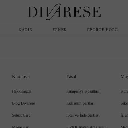
Günlük Ayakkabı
Erkek
Terlik
KADIN
ERKEK
GEORGE HOGG
Sandalet
Klasik Ayakkabı
Kurumsal
Yasal
Müş
Babet
Espadril
Hakkımızda
Kampanya Koşulları
Kuru
Blog Divarese
Kullanım Şartları
Sıkç
Terlik
Espadril
Select Card
İptal ve İade Şartları
İşle
Mağazalar
KVKK Aydınlatma Metni
Mağ