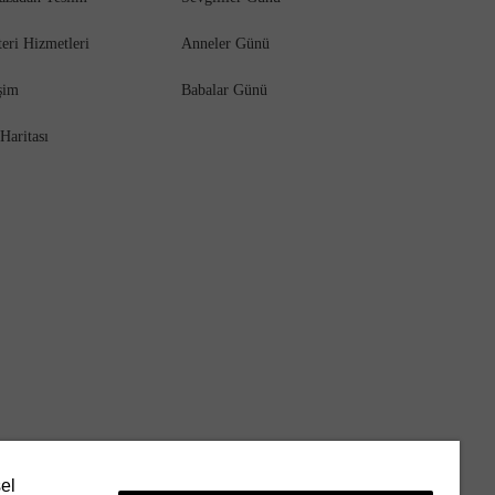
eri Hizmetleri
Anneler Günü
işim
Babalar Günü
 Haritası
sel