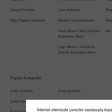
Kariyer Fırsatları
Çerez Politikası
Müşt
Bilgi Toplum Hizmetleri
Mesafeli Satış Sözleşmesi
İlet
Bot
Talep Şikayet Öneri Süreçleri
Site
Aydınlatma Metni
Çağrı Merkezi Süreçlerine
Yönelik Aydınlatma Metni
Popüler Kategoriler
Kadın Ayakkabı
Erkek Ayakkabı
Kadın Sneaker
Erkek Bot
İnternet sitemizde çerezler vasıtasıyla kişi
Kadın Topuklu Ayakkabı
Erkek Cüzdan