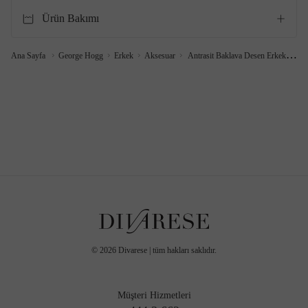
Ürün Bakımı
Ana Sayfa
George Hogg
Erkek
Aksesuar
Antrasit Baklava Desen Erkek Soket Çorap
©
2026
Divarese | tüm hakları saklıdır.
Müşteri Hizmetleri