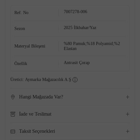
7007278-006
Ref. No
2025 İlkbahar/Yaz
Sezon
%80 Pamuk;%18 Polyamid;%2
Materyal Bileşeni
Elastan
Antrasit Çorap
Özellik
Üretici:
Aymarka Mağazacılık A.Ş
Hangi Mağazada Var?
İade ve Teslimat
Taksit Seçenekleri