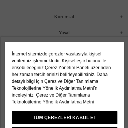
Kurumsal
Yasal
Müşteri Hizmetleri
İnternet sitemizde çerezler vasıtasıyla kişisel
verileriniz işlenmektedir. Kişiselleştir butonu ile
Kampanyalar
erişebileceğiniz Çerez Yönetim Paneli üzerinden
her zaman tercihlerinizi belirleyebilirsiniz. Daha
Popüler Kategoriler
detaylı bilgi için Çerez ve Diğer Tanımlama
Teknolojilerine Yönelik Aydınlatma Metni'ni
inceleyiniz.
Çerez ve Diğer Tanımlama
Türkçe
Teknolojilerine Yönelik Aydınlatma Metni
TÜM ÇEREZLERI KABUL ET
Divarese bir Aymarka markasıdır