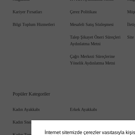
Kariyer Fırsatları
Çerez Politikası
Müşt
Bilgi Toplum Hizmetleri
Mesafeli Satış Sözleşmesi
İlet
Bot
Talep Şikayet Öneri Süreçleri
Site
Aydınlatma Metni
Çağrı Merkezi Süreçlerine
Yönelik Aydınlatma Metni
Popüler Kategoriler
Kadın Ayakkabı
Erkek Ayakkabı
Kadın Sneaker
Erkek Bot
İnternet sitemizde çerezler vasıtasıyla kişi
Kadın Topuklu Ayakkabı
Erkek Cüzdan