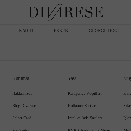
Günlük Ayakkabı
Erkek
Terlik
KADIN
ERKEK
GEORGE HOGG
Sandalet
Klasik Ayakkabı
Kurumsal
Yasal
Müş
Babet
Espadril
Hakkımızda
Kampanya Koşulları
Kuru
Blog Divarese
Kullanım Şartları
Sıkç
Terlik
Espadril
Select Card
İptal ve İade Şartları
İşle
Mağazalar
KVKK Aydınlatma Metni
Mağ