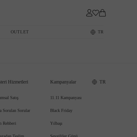
Sneaker
OUTLET
TR
Loafer
teri Hizmetleri
Kampanyalar
TR
Sandalet
msal Satış
11.11 Kampanyası
a Sorulan Sorular
Black Friday
m Rehberi
Yılbaşı
azadan Teslim
Sevgililer Günü