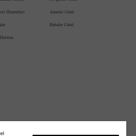
eri Hizmetleri
Anneler Günü
işim
Babalar Günü
 Haritası
sel