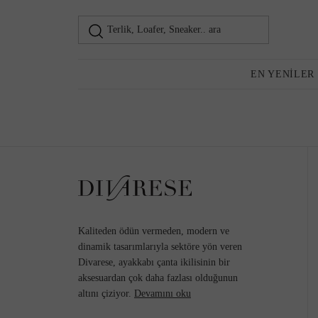
Terlik, Loafer, Sneaker.. ara
Loafer
Kadın
EN YENILER
Günlük Ayakkabı
Topuklu Ayakkabı
Kaliteden ödün vermeden, modern ve
dinamik tasarımlarıyla sektöre yön veren
Divarese, ayakkabı çanta ikilisinin bir
aksesuardan çok daha fazlası olduğunun
Sneaker
altını çiziyor.
Devamını oku