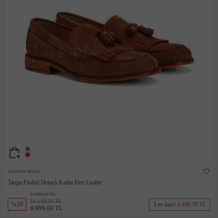
GEORGE HOGG
Tarçın Püskül Detaylı Kadın Deri Loafer
14.999,00 TL
11.249,00 TL
%
20
3 ve üzeri
4.499,70 TL
8.999,00 TL