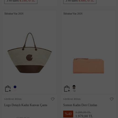
3 ve üzeri
4.199,70 TL
3 ve üzeri
4.499,70 TL
İlkbahar/Yaz 2026
İlkbahar/Yaz 2026
+2
GEORGE HOGG
GEORGE HOGG
Logo Detaylı Kadın Kanvas Çanta
Somon Kadın Deri Cüzdan
3.299,00 TL
%
40
1.979,00 TL