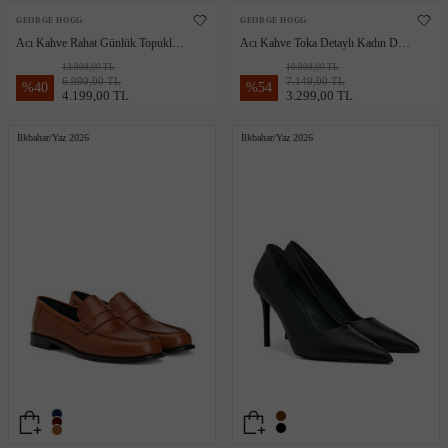
GEORGE HOGG
GEORGE HOGG
Acı Kahve Rahat Günlük Topuklu
Acı Kahve Toka Detaylı Kadın Deri
Babet
Loafer
13.999,00 TL
10.999,00 TL
6.999,00 TL
7.149,00 TL
%
40
%
54
4.199,00 TL
3.299,00 TL
İlkbahar/Yaz 2026
İlkbahar/Yaz 2026