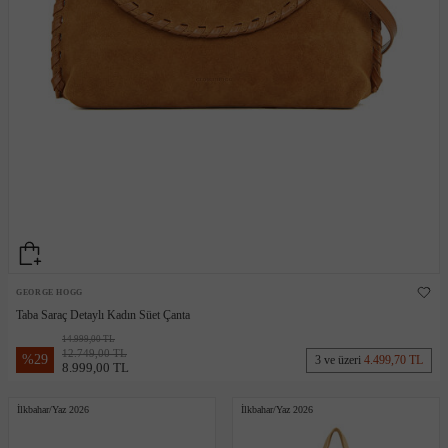
GEORGE HOGG
Taba Saraç Detaylı Kadın Süet Çanta
14.999,00 TL
12.749,00 TL
%
29
3 ve üzeri
4.499,70 TL
8.999,00 TL
İlkbahar/Yaz 2026
İlkbahar/Yaz 2026