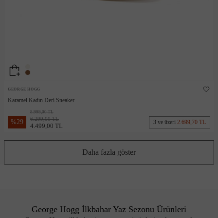
GEORGE HOGG
Karamel Kadın Deri Sneaker
8.999,00 TL
6.299,00 TL
%
29
3 ve üzeri
2.699,70 TL
4.499,00 TL
Daha fazla göster
George Hogg İlkbahar Yaz Sezonu Ürünleri