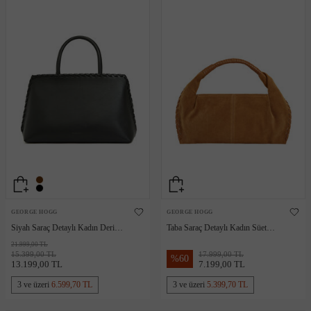
GEORGE HOGG
GEORGE HOGG
Siyah Saraç Detaylı Kadın Deri
Taba Saraç Detaylı Kadın Süet
Çanta
Çanta
21.999,00 TL
15.399,00 TL
17.999,00 TL
%
60
13.199,00 TL
7.199,00 TL
3 ve üzeri
6.599,70 TL
3 ve üzeri
5.399,70 TL