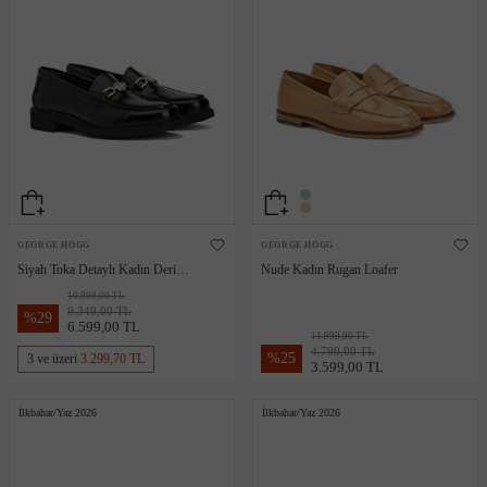
GEORGE HOGG
GEORGE HOGG
Siyah Toka Detaylı Kadın Deri
Nude Kadın Rugan Loafer
Loafer
10.999,00 TL
9.349,00 TL
%
29
6.599,00 TL
11.999,00 TL
4.799,00 TL
%
25
3 ve üzeri
3.299,70 TL
3.599,00 TL
İlkbahar/Yaz 2026
İlkbahar/Yaz 2026