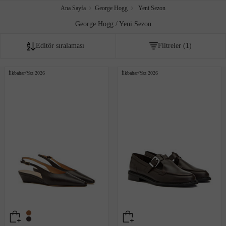
Ana Sayfa
George Hogg
Yeni Sezon
George Hogg / Yeni Sezon
Editör sıralaması
Filtreler
(1)
Fiyata göre artan
İlkbahar/Yaz 2026
İlkbahar/Yaz 2026
Fiyata göre azalan
Editör sıralaması
İndirim oranına göre
Çok satanlar
Akıllı sıralama
Yeni Eklenenler