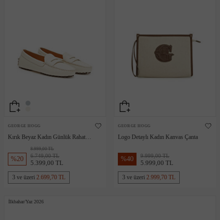
GEORGE HOGG
GEORGE HOGG
Kırık Beyaz Kadın Günlük Rahat
Logo Detaylı Kadın Kanvas Çanta
Deri Loafer
8.999,00 TL
6.749,00 TL
9.999,00 TL
%
20
%
40
5.399,00 TL
5.999,00 TL
3 ve üzeri
2.699,70 TL
3 ve üzeri
2.999,70 TL
İlkbahar/Yaz 2026