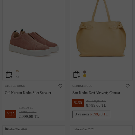
+2
GEORGE HOGG
GEORGE HOGG
Gül Kurusu Kadın Süet Sneaker
Sarı Kadın Deri Alışveriş Çantası
21.999,00 TL
%
60
8.799,00 TL
9.999,00 TL
3.999,00 TL
%
25
3 ve üzeri
6.599,70 TL
2.999,00 TL
İlkbahar/Yaz 2026
İlkbahar/Yaz 2026