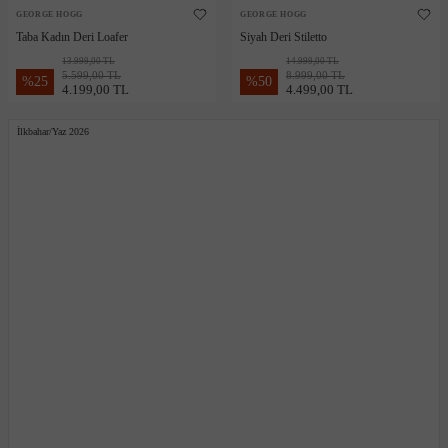
GEORGE HOGG
GEORGE HOGG
Taba Kadın Deri Loafer
Siyah Deri Stiletto
13.999,00 TL
14.999,00 TL
5.599,00 TL
8.999,00 TL
%
25
%
50
4.199,00 TL
4.499,00 TL
İlkbahar/Yaz 2026