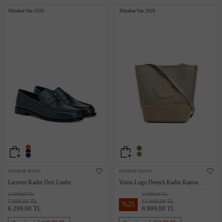
İlkbahar/Yaz 2026
İlkbahar/Yaz 2026
GEORGE HOGG
GEORGE HOGG
Lacivert Kadın Deri Loafer
Vizon Logo Detaylı Kadın Kanvas
Çanta
13.999,00 TL
14.999,00 TL
7.699,00 TL
11.999,00 TL
%
25
6.299,00 TL
8.999,00 TL