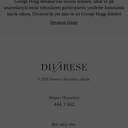
George Hogg ilkbahar/yaz sezonu ürünleri, rahat ve şık
tasarımlarıyla moda tutkunlarını gardıroplarını yenileme konusunda
teşvik ediyor. Divarese'de yer alan en iyi George Hogg ürünleri
arasında süet ve loafer ayakkabılar, deri cüzdanlar, postacı çantaları,
Devamını Göster
kemerler, sırt çantaları, deri pasaportluklar, kanvas espadriller, deri
sneakerlar, laptop çantaları, seyahat çantaları ve çorap setleri öne
çıkıyor. Özgün tasarımları ve kaliteli işçilikleriyle öne çıkan tüm bu
ürünler, tarz ve konfor arayanlar için ideal seçenekleri bir araya
getiriyor.
En İyi Mevsimlik George Hogg Ayakkabı ve Aksesuarları
Divarese'de!
Divarese, kaliteli ayakkabıdan vazgeçemeyen kullanıcılar için en iyi
©
2026
Divarese | tüm hakları saklıdır.
George Hogg
ayakkabı ve aksesuarlar ürünlerini tek çatı altında
buluşturuyor. Ürünler arasında George Hogg spor ayakkabı
modelleri, deri cüzdanlar, süet ve loafer ayakkabılar, deri
Müşteri Hizmetleri
pasaportluklar, çorap setleri, postacı çantaları, kemerler, sırt çantaları,
444 3 662
kanvas espadriller, deri sneakerlar, laptop ve seyahat çantaları
bulunuyor. Keşfedeceğiniz bu ürünlerin her biri, George Hogg’un
özgün tasarım anlayışı ve yüksek kaliteli malzeme kullanımıyla
Bizi takip edin:
yoğun ilgi görüyor.