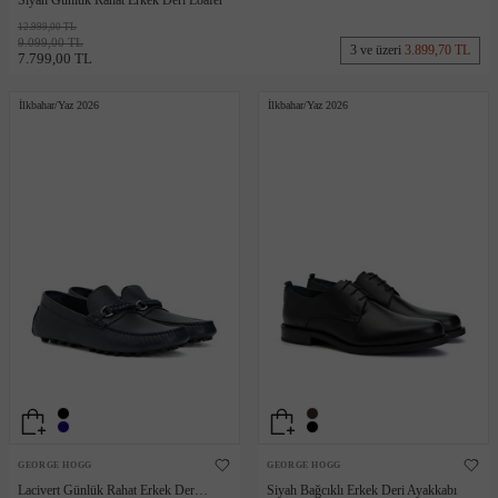
Siyah Günlük Rahat Erkek Deri Loafer
12.999,00 TL
9.099,00 TL
3 ve üzeri
3.899,70 TL
7.799,00 TL
İlkbahar/Yaz 2026
İlkbahar/Yaz 2026
GEORGE HOGG
GEORGE HOGG
Lacivert Günlük Rahat Erkek Deri
Siyah Bağcıklı Erkek Deri Ayakkabı