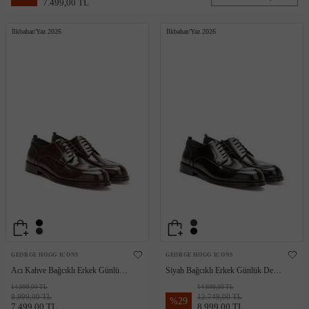
7.499,00 TL
İlkbahar/Yaz 2026
İlkbahar/Yaz 2026
GEORGE HOGG ICONS
GEORGE HOGG ICONS
Acı Kahve Bağcıklı Erkek Günlük
Siyah Bağcıklı Erkek Günlük Deri
Deri Ayakkabı
Ayakkabı
14.999,00 TL
14.999,00 TL
8.999,00 TL
12.749,00 TL
%
29
7.499,00 TL
8.999,00 TL