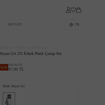
Sneaker
OUTLET
TR
Loafer
GEORGE HOGG ESSENTIALS
Beyaz Gri 2'li Erkek Patik Çorap Set
195,00 TL
%
50
97,00 TL
Sandalet
Renk:
Beyaz Gri