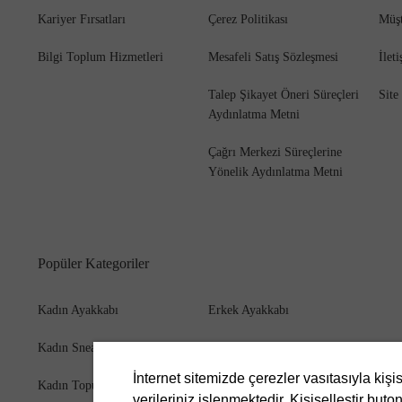
Kariyer Fırsatları
Çerez Politikası
Müşt
Bilgi Toplum Hizmetleri
Mesafeli Satış Sözleşmesi
İlet
Talep Şikayet Öneri Süreçleri
Site
Aydınlatma Metni
Çağrı Merkezi Süreçlerine
Yönelik Aydınlatma Metni
Popüler Kategoriler
Kadın Ayakkabı
Erkek Ayakkabı
Kadın Sneaker
Erkek Bot
İnternet sitemizde çerezler vasıtasıyla kişi
Kadın Topuklu Ayakkabı
Erkek Cüzdan
verileriniz işlenmektedir. Kişiselleştir buton