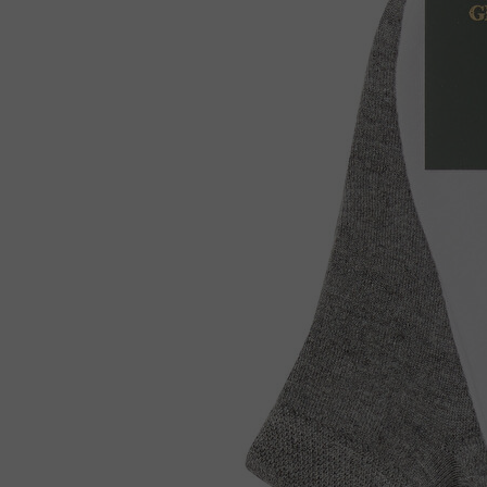
Çizme