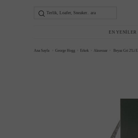
Terlik, Loafer, Sneaker.. ara
Loafer
Kadın
EN YENILER
Ana Sayfa
George Hogg
Erkek
Aksesuar
Beyaz Gri 2'Li E
Günlük Ayakkabı
Topuklu Ayakkabı
Sneaker