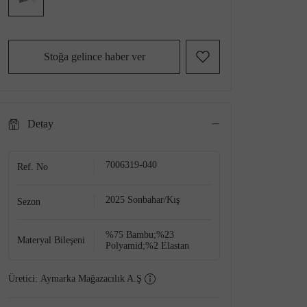
Stoğa gelince haber ver
Detay
7006319-040
Ref. No
2025 Sonbahar/Kış
Sezon
%75 Bambu;%23
Materyal Bileşeni
Polyamid;%2 Elastan
Üretici:
Aymarka Mağazacılık A.Ş