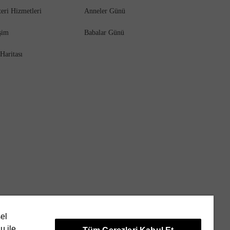
eri Hizmetleri
Anneler Günü
işim
Babalar Günü
 Haritası
sel
u ile