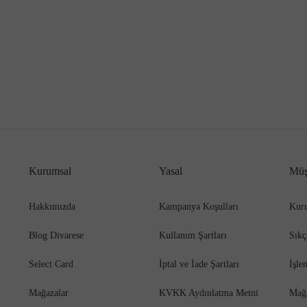
Kurumsal
Yasal
Müş
Hakkımızda
Kampanya Koşulları
Kuru
Blog Divarese
Kullanım Şartları
Sıkç
Select Card
İptal ve İade Şartları
İşle
Mağazalar
KVKK Aydınlatma Metni
Mağ