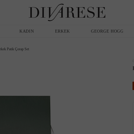
Günlük Ayakkabı
Erkek
Terlik
Bakım Ürünleri
KADIN
ERKEK
GEORGE HOGG
rkek Patik Çorap Set
Sandalet
Klasik Ayakkabı
Babet
Espadril
Terlik
Espadril