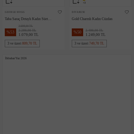
+3
GEORGE HOGG
DIVARESE
Taba Saraç Detaylı Kadın Süet
Gold Charmlı Kadın Cüzdan
Kemer
2.699,00 TL
2.289,00 TL
2.499,00 TL
%
53
%
50
1.079,00 TL
1.249,00 TL
3 ve üzeri
809,70 TL
3 ve üzeri
749,70 TL
İlkbahar/Yaz 2026