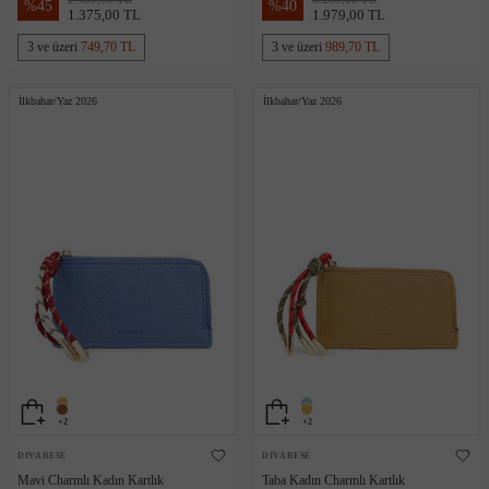
%
45
%
40
1.375,00 TL
1.979,00 TL
3 ve üzeri
749,70 TL
3 ve üzeri
989,70 TL
İlkbahar/Yaz 2026
İlkbahar/Yaz 2026
+2
+2
DIVARESE
DIVARESE
Mavi Charmlı Kadın Kartlık
Taba Kadın Charmlı Kartlık