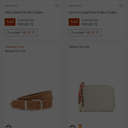
DIVARESE
DIVARESE
Taba Charmlı Kadın Cüzdan
Lacivert Çizgili Suni Kadın Cüzdan
2.499,00 TL
2.499,00 TL
%
60
%
60
999,00 TL
999,00 TL
3 ve üzeri
749,70 TL
3 ve üzeri
749,70 TL
Tükenmek Üzere
İlkbahar/Yaz 2026
İlkbahar/Yaz 2026