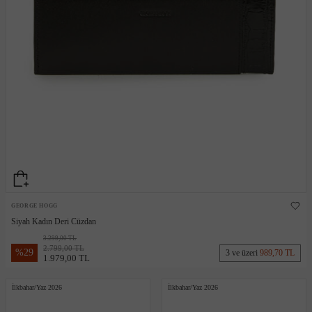
GEORGE HOGG
Siyah Kadın Deri Cüzdan
3.299,00 TL
2.799,00 TL
%
29
3 ve üzeri
989,70 TL
1.979,00 TL
İlkbahar/Yaz 2026
İlkbahar/Yaz 2026