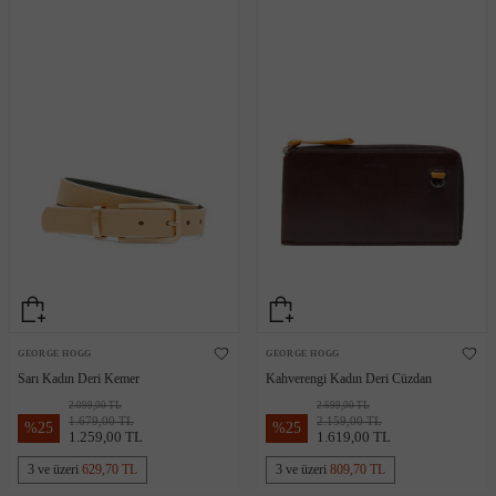
GEORGE HOGG
GEORGE HOGG
Sarı Kadın Deri Kemer
Kahverengi Kadın Deri Cüzdan
2.099,00 TL
2.699,00 TL
1.679,00 TL
2.159,00 TL
%
25
%
25
1.259,00 TL
1.619,00 TL
3 ve üzeri
629,70 TL
3 ve üzeri
809,70 TL