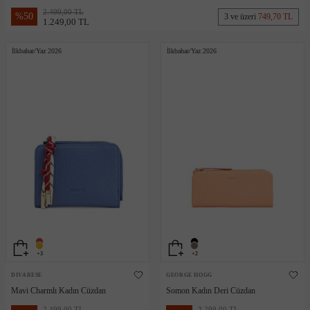
2.499,00 TL
%
50
3 ve üzeri
749,70 TL
1.249,00 TL
İlkbahar/Yaz 2026
İlkbahar/Yaz 2026
+3
+2
DIVARESE
GEORGE HOGG
Mavi Charmlı Kadın Cüzdan
Somon Kadın Deri Cüzdan
2.499,00 TL
3.299,00 TL