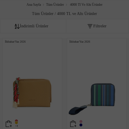
Ana Sayfa
Tüm Ürünler
4000 Tl Ve Altı Ürünler
Tüm Ürünler / 4000 TL ve Altı Ürünler
İndirimli Ürünler
Filtreler
Fiyata göre artan
İlkbahar/Yaz 2026
İlkbahar/Yaz 2026
Fiyata göre azalan
Editör sıralaması
İndirim oranına göre
Çok satanlar
Akıllı sıralama
Yeni Eklenenler
+3