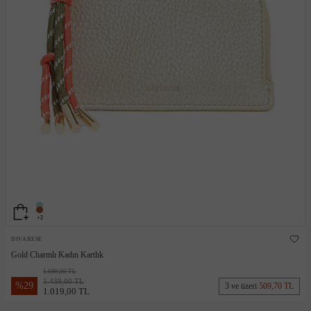
+2
DIVARESE
Gold Charmlı Kadın Kartlık
1.699,00 TL
1.439,00 TL
%
29
3 ve üzeri
509,70 TL
1.019,00 TL