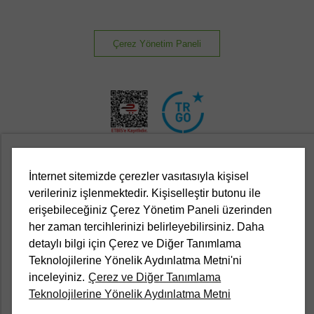
Çerez Yönetim Paneli
İnternet sitemizde çerezler vasıtasıyla kişisel
Kurumsal
verileriniz işlenmektedir. Kişiselleştir butonu ile
erişebileceğiniz Çerez Yönetim Paneli üzerinden
Yasal
her zaman tercihlerinizi belirleyebilirsiniz. Daha
detaylı bilgi için Çerez ve Diğer Tanımlama
Müşteri Hizmetleri
Teknolojilerine Yönelik Aydınlatma Metni'ni
inceleyiniz.
Çerez ve Diğer Tanımlama
Teknolojilerine Yönelik Aydınlatma Metni
Kampanyalar