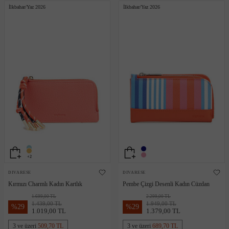
İlkbahar/Yaz 2026
İlkbahar/Yaz 2026
+2
DIVARESE
DIVARESE
Kırmızı Charmlı Kadın Kartlık
Pembe Çizgi Desenli Kadın Cüzdan
1.699,00 TL
2.299,00 TL
1.439,00 TL
1.949,00 TL
%
29
%
29
1.019,00 TL
1.379,00 TL
3 ve üzeri
509,70 TL
3 ve üzeri
689,70 TL