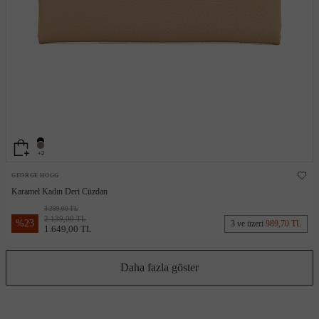
+2
GEORGE HOGG
Karamel Kadın Deri Cüzdan
3.299,00 TL
2.139,00 TL
%
23
3 ve üzeri
989,70 TL
1.649,00 TL
Daha fazla göster