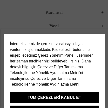
Kurumsal
Yasal
Müşteri Hizmetleri
İnternet sitemizde çerezler vasıtasıyla kişisel
verileriniz işlenmektedir. Kişiselleştir butonu ile
Kampanyalar
erişebileceğiniz Çerez Yönetim Paneli üzerinden
her zaman tercihlerinizi belirleyebilirsiniz. Daha
Popüler Kategoriler
detaylı bilgi için Çerez ve Diğer Tanımlama
Teknolojilerine Yönelik Aydınlatma Metni'ni
inceleyiniz.
Çerez ve Diğer Tanımlama
Türkçe
Teknolojilerine Yönelik Aydınlatma Metni
TÜM ÇEREZLERI KABUL ET
Divarese bir Aymarka markasıdır