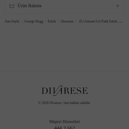
Ürün Bakımı
Ana Sayfa
George Hogg
Erkek
Aksesuar
2Li Antrasit Gri Patik Erkek Çorap Seti
©
2026
Divarese | tüm hakları saklıdır.
Müşteri Hizmetleri
444 3 662