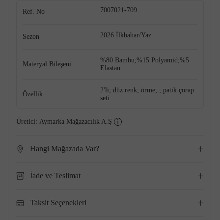
7007021-709
Ref. No
2026 İlkbahar/Yaz
Sezon
%80 Bambu;%15 Polyamid;%5
Materyal Bileşeni
Elastan
2'li; düz renk; örme; ; patik çorap
Özellik
seti
Üretici:
Aymarka Mağazacılık A.Ş
Hangi Mağazada Var?
İade ve Teslimat
Taksit Seçenekleri