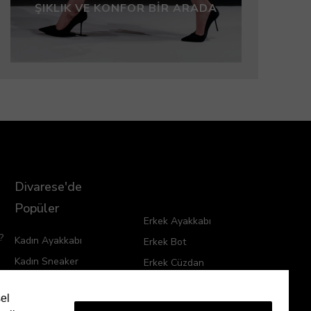
ŞIKLIK VE KONFOR BIR ARADA
Divarese'de
Popüler
Erkek Ayakkabı
?
Kadın Ayakkabı
Erkek Bot
Kadın Sneaker
Erkek Cüzdan
Kadın Topuklu Ayakkabı
Erkek Terlik
sel
Kadın Çanta
Erkek Sneaker
ık