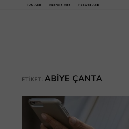
iOS App
Android App
Huawei App
ABIYE ÇANTA
ETIKET: