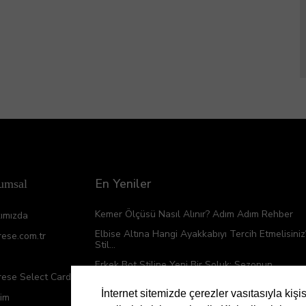
En Yeniler
umsal
Kemer Ölçüsü Nasıl Alınır? Adım Adım Rehber
ımızda
Elbise Altına Hangi Ayakkabıyı Tercih Etmelisiniz
rese.com.tr
Stil...
Erkek Bot Stiline Yeni Bir Soluk: Sezonun...
rese Select Card
Çanta ve Ayakkabı Kombinleri İçin Renk Uyumu
İnternet sitemizde çerezler vasıtasıyla kişi
şim
Topuklu Ayakkabı Kombinlemenin İncelikleri: Şıkl