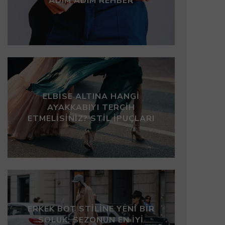
ADIM ADIM REHBER
ELBISE ALTINA HANGI
AYAKKABIYI TERCIH
ETMELISINIZ? STIL İPUÇLARI
ERKEK BOT STILINE YENI BIR
SOLUK: SEZONUN EN İYI