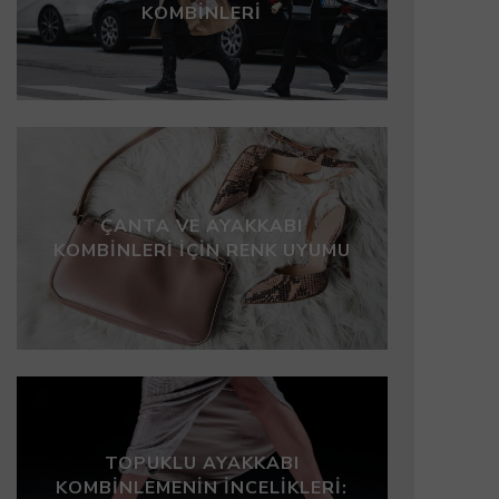
KOMBINLERI
ÇANTA VE AYAKKABI
KOMBINLERI İÇIN RENK UYUMU
TOPUKLU AYAKKABI
KOMBINLEMENIN İNCELIKLERI: