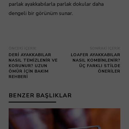
parlak ayakkabılarla parlak dokular daha
dengeli bir görünüm sunar.
ÖNCEKI İÇERIK
SONRAKI İÇERIK
DERI AYAKKABILAR
LOAFER AYAKKABILAR
NASIL TEMIZLENIR VE
NASIL KOMBINLENIR?
KORUNUR? UZUN
ÜÇ FARKLI STILDE
ÖMÜR İÇIN BAKIM
ÖNERILER
REHBERI
BENZER BAŞLIKLAR