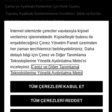
Çanta ve Ayakkabı Kombinleri İçin Renk Uyumu
Topuklu Ayakkabı Kombinlemenin İncelikleri: Şıklık ve Konfor...
Unutulmaz ve Anlamlı Hediye Fikirleri
İnternet sitemizde çerezler vasıtasıyla kişisel
verileriniz işlenmektedir. Kişiselleştir butonu ile
Divarese'de Popüler
erişebileceğiniz Çerez Yönetim Paneli üzerinden
her zaman tercihlerinizi belirleyebilirsiniz. Daha
Kadın Ayakkabı
Erkek Ayakkabı
detaylı bilgi için Çerez ve Diğer Tanımlama
Kadın Sneaker
Erkek Bot
Teknolojilerine Yönelik Aydınlatma Metni'ni
Kadın Topuklu Ayakkabı
Erkek Cüzdan
inceleyiniz.
Çerez ve Diğer Tanımlama
Kadın Çanta
Teknolojilerine Yönelik Aydınlatma Metni
Erkek Terlik
Kadın Bot
Erkek Sneaker
TÜM ÇEREZLERI KABUL ET
Kadın Terlik
Erkek Loafer
TÜM ÇEREZLERI REDDET