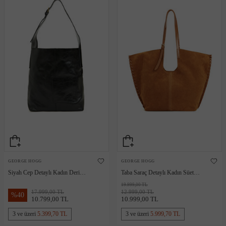
GEORGE HOGG
GEORGE HOGG
Siyah Cep Detaylı Kadın Deri
Taba Saraç Detaylı Kadın Süet
Çanta
Çanta
19.999,00 TL
17.999,00 TL
12.999,00 TL
%
40
10.799,00 TL
10.999,00 TL
3 ve üzeri
5.399,70 TL
3 ve üzeri
5.999,70 TL