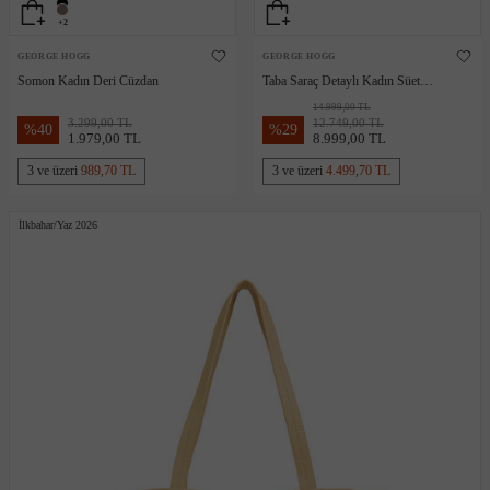
+2
GEORGE HOGG
GEORGE HOGG
Somon Kadın Deri Cüzdan
Taba Saraç Detaylı Kadın Süet
Çanta
14.999,00 TL
3.299,00 TL
12.749,00 TL
%
40
%
29
1.979,00 TL
8.999,00 TL
3 ve üzeri
989,70 TL
3 ve üzeri
4.499,70 TL
İlkbahar/Yaz 2026