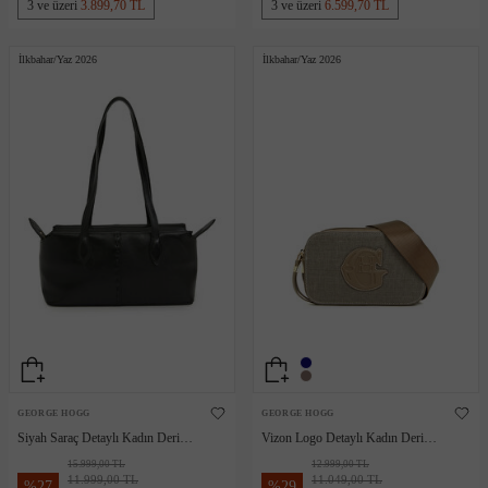
3 ve üzeri
3.899,70 TL
3 ve üzeri
6.599,70 TL
İlkbahar/Yaz 2026
İlkbahar/Yaz 2026
GEORGE HOGG
GEORGE HOGG
Siyah Saraç Detaylı Kadın Deri
Vizon Logo Detaylı Kadın Deri
Çanta
Omuz Çantası
15.999,00 TL
12.999,00 TL
11.999,00 TL
11.049,00 TL
%
27
%
29