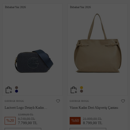
İlkbahar/Yaz 2026
İlkbahar/Yaz 2026
GEORGE HOGG
GEORGE HOGG
Lacivert Logo Detaylı Kadın
Vizon Kadın Deri Alışveriş Çantası
Kanvas Omuz Çantası
12.999,00 TL
9.749,00 TL
21.999,00 TL
%
20
%
60
7.799,00 TL
8.799,00 TL