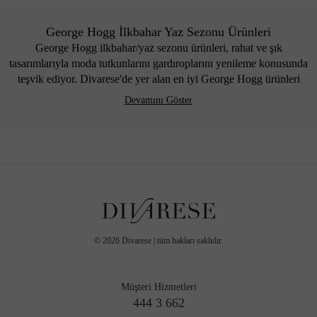
George Hogg İlkbahar Yaz Sezonu Ürünleri
George Hogg ilkbahar/yaz sezonu ürünleri, rahat ve şık
tasarımlarıyla moda tutkunlarını gardıroplarını yenileme konusunda
teşvik ediyor. Divarese'de yer alan en iyi George Hogg ürünleri
arasında süet ve loafer ayakkabılar, deri cüzdanlar, postacı çantaları,
Devamını Göster
kemerler, sırt çantaları, deri pasaportluklar, kanvas espadriller, deri
sneakerlar, laptop çantaları, seyahat çantaları ve çorap setleri öne
çıkıyor. Özgün tasarımları ve kaliteli işçilikleriyle öne çıkan tüm bu
ürünler, tarz ve konfor arayanlar için ideal seçenekleri bir araya
getiriyor.
En İyi Mevsimlik George Hogg Ayakkabı ve Aksesuarları
Divarese'de!
Divarese, kaliteli ayakkabıdan vazgeçemeyen kullanıcılar için en iyi
©
2026
Divarese | tüm hakları saklıdır.
George Hogg
ayakkabı ve aksesuarlar ürünlerini tek çatı altında
buluşturuyor. Ürünler arasında George Hogg spor ayakkabı
modelleri, deri cüzdanlar, süet ve loafer ayakkabılar, deri
Müşteri Hizmetleri
pasaportluklar, çorap setleri, postacı çantaları, kemerler, sırt çantaları,
444 3 662
kanvas espadriller, deri sneakerlar, laptop ve seyahat çantaları