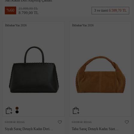
Sarı Kadın Deri Alışveriş Çantası
21.999,00 TL
%
60
3 ve üzeri
6.599,70 TL
8.799,00 TL
İlkbahar/Yaz 2026
İlkbahar/Yaz 2026
GEORGE HOGG
GEORGE HOGG
Siyah Saraç Detaylı Kadın Deri
Taba Saraç Detaylı Kadın Süet