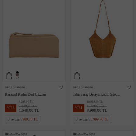
+2
GEORGE HOGG
GEORGE HOGG
Karamel Kadın Deri Cüzdan
Taba Saraç Detaylı Kadın Süet
Çanta
3.299,00 TL
19.999,00 TL
2.139,00 TL
12.999,00 TL
%
23
%
31
1.649,00 TL
8.999,00 TL
3 ve üzeri
989,70 TL
3 ve üzeri
5.999,70 TL
İlkbahar/Yaz 2026
İlkbahar/Yaz 2026