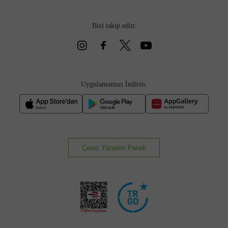
bulunuyor. Keşfedeceğiniz bu ürünlerin her biri, George Hogg’un
özgün tasarım anlayışı ve yüksek kaliteli malzeme kullanımıyla
Bizi takip edin:
yoğun ilgi görüyor.
Günlük hayatta şıklığı tamamlamak ya da seyahatlerde güçlü bir stil
yaratmak için George Hogg'un Divarese'de yer alan kadın ve
erkek
koleksiyonu
ürünleri ideal bir seçim oluyor. En iyi mevsimlik
Uygulamamızı İndirin:
George Hogg ayakkabı ve aksesuarlarını keşfetmek için ürünlere
yeniden göz atarak ayrıntılı bir keşif yapabilirsiniz!
Birbirinden Şık Yazlık George Hogg Ayakkabıları
Yaz mevsiminin ferahlatıcı havasını en iyi şekilde dışa vuran
Divarese George Hogg yazlık ayakkabılar, kaliteli malzemeleri ve
Çerez Yönetim Paneli
uygun fiyat aralıklarıyla pek çok alıcının dikkatini çekiyor. Zarif
tasarımıyla popüler olan George Hogg yazlık loafer modelleri, rahat
yapısıyla her adımda tarzı yansıtmayı kolaylaştırıyor. Sofistike
tasarımları ve nefes alabilen yapılarıyla George Hogg süet ayakkabı
modelleri ise yaz mevsiminin hafifliğini ayaklara taşıyor.
Zamansız tarzıyla George Hogg yazlık klasik ayakkabı çeşitleri, her