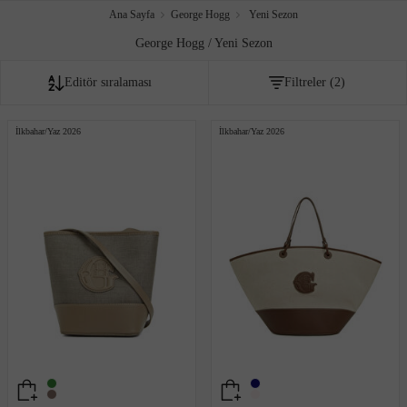
Ana Sayfa
George Hogg
Yeni Sezon
George Hogg / Yeni Sezon
Editör sıralaması
Filtreler
(2)
Fiyata göre artan
İlkbahar/Yaz 2026
İlkbahar/Yaz 2026
Fiyata göre azalan
Editör sıralaması
İndirim oranına göre
Çok satanlar
Akıllı sıralama
Yeni Eklenenler